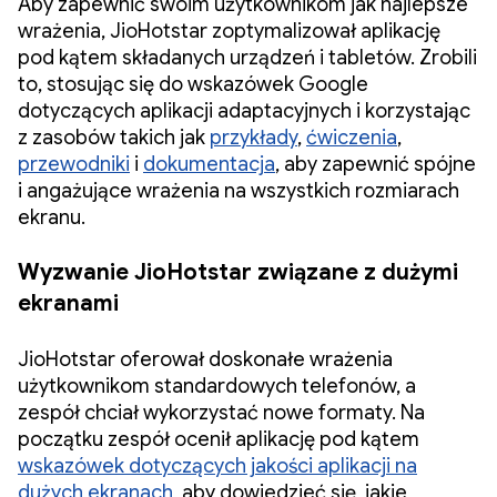
Aby zapewnić swoim użytkownikom jak najlepsze
wrażenia, JioHotstar zoptymalizował aplikację
pod kątem składanych urządzeń i tabletów. Zrobili
to, stosując się do wskazówek Google
dotyczących aplikacji adaptacyjnych i korzystając
z zasobów takich jak
przykłady
,
ćwiczenia
,
przewodniki
i
dokumentacja
, aby zapewnić spójne
i angażujące wrażenia na wszystkich rozmiarach
ekranu.
Wyzwanie JioHotstar związane z dużymi
ekranami
JioHotstar oferował doskonałe wrażenia
użytkownikom standardowych telefonów, a
zespół chciał wykorzystać nowe formaty. Na
początku zespół ocenił aplikację pod kątem
wskazówek dotyczących jakości aplikacji na
dużych ekranach
, aby dowiedzieć się, jakie