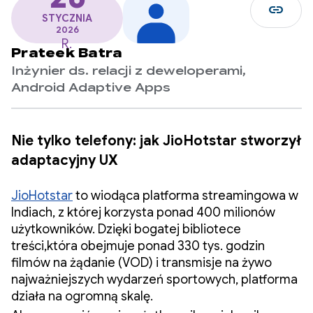
link
STYCZNIA
2026
R.
Prateek Batra
Inżynier ds. relacji z deweloperami,
Android Adaptive Apps
Nie tylko telefony: jak JioHotstar stworzył
adaptacyjny UX
JioHotstar
to wiodąca platforma streamingowa w
Indiach, z której korzysta ponad 400 milionów
użytkowników. Dzięki bogatej bibliotece
treści,która obejmuje ponad 330 tys. godzin
filmów na żądanie (VOD) i transmisje na żywo
najważniejszych wydarzeń sportowych, platforma
działa na ogromną skalę.