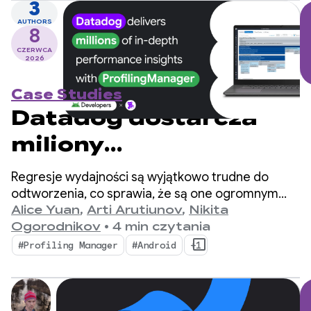
3
AUTHORS
8
CZERWCA
2026
Case Studies
Datadog dostarcza
miliony
szczegółowych
Regresje wydajności są wyjątkowo trudne do
statystyk
odtworzenia, co sprawia, że są one ogromnym
wąskim gardłem dla deweloperów mobilnych.
Alice Yuan
,
Arti Arutiunov
,
Nikita
skuteczności dzięki
Ogorodnikov
•
4 min czytania
ProfilingManager
#Profiling Manager
#Android
+1