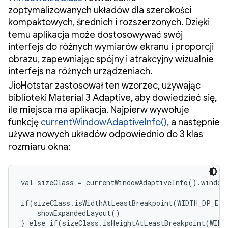
zoptymalizowanych układów dla szerokości
kompaktowych, średnich i rozszerzonych. Dzięki
temu aplikacja może dostosowywać swój
interfejs do różnych wymiarów ekranu i proporcji
obrazu, zapewniając spójny i atrakcyjny wizualnie
interfejs na różnych urządzeniach.
JioHotstar zastosował ten wzorzec, używając
biblioteki Material 3 Adaptive, aby dowiedzieć się,
ile miejsca ma aplikacja. Najpierw wywołuje
funkcję
currentWindowAdaptiveInfo()
, a następnie
używa nowych układów odpowiednio do 3 klas
rozmiaru okna:
val sizeClass = currentWindowAdaptiveInfo().windowS
if(sizeClass.isWidthAtLeastBreakpoint(WIDTH_DP_EXP
    showExpandedLayout()

} else if(sizeClass.isHeightAtLeastBreakpoint(WIDT