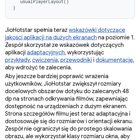
   usualPlayerLayout()

}
JioHotstar spełnia teraz
wskazówki dotyczące
jakości aplikacji na dużych ekranach
na poziomie 1.
Zespół skorzystał ze wskazówek dotyczących
aplikacji
adaptacyjnych
, wykorzystując
przykłady
,
ćwiczenia
,
przewodniki
i
dokumentację
,
aby wdrożyć te zalecenia.
Aby jeszcze bardziej poprawić wrażenia
użytkowników, JioHotstar zwiększył rozmiary
docelowych obszarów dotyku do zalecanych 48
dp na stronach odkrywania filmów, zapewniając
dostępność na urządzeniach z dużym ekranem.
Strona szczegółów filmu jest teraz adaptacyjna i
dostosowuje się do rozmiarów i orientacji ekranu.
Zespół nie ograniczył się do prostego skalowania
obrazu, ale wykorzystał klasy rozmiaru okna, aby