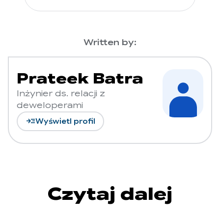
Written by:
Prateek Batra
Inżynier ds. relacji z
deweloperami
read_more
Wyświetl profil
Czytaj dalej