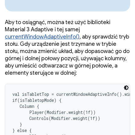
Aby to osiągnąć, można też użyć biblioteki
Material 3 Adaptive i tej samej
currentWindowAdaptiveInfo()
, aby sprawdzić tryb
stołu. Gdy urządzenie jest trzymane w trybie
stołu, można zmienić układ, aby dopasować go do
górnej i dolnej połowy pozycji, używając kolumny,
aby umieścić odtwarzacz w górnej połowie, a
elementy sterujące w dolnej:
val isTabletTop = currentWindowAdaptiveInfo().windo
if(isTabletopMode) {

   Column {

       Player(Modifier.weight(1f))

       Controls(Modifier.weight(1f))

   }

} else {
