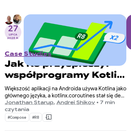
27
LIPCA
2026 R.
Case Studies
Jak R8 przyspieszył
współprogramy Kotlin
na Androidzie 2-
Większość aplikacji na Androida używa Kotlina jako
krotnie
głównego języka, a kotlinx.coroutines stał się de
facto standardem programowania
Jonathan Starup
,
Andrei Shikov
•
7 min
asynchronicznego. Biblioteka oferuje dobrze
czytania
zaprojektowany i uporządkowany sposób
#Compose
#R8
+1
zarządzania współbieżnymi przepływami, który
jest natywny dla Kotlina.