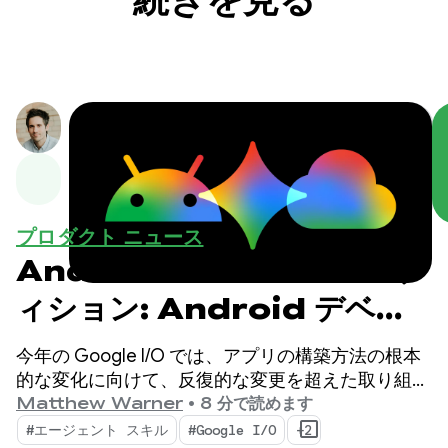
プロダクト ニュース
Android Studio I/O エデ
ィション: Android デベロ
ッパー ツールの新機能
今年の Google I/O では、アプリの構築方法の根本
的な変化に向けて、反復的な変更を超えた取り組み
を行っています。最新のツールはエージェントの時
Matthew Warner
•
8 分で読めます
代向けに構築されており、Android デベロッパーの
#エージェント スキル
#Google I/O
+2