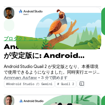
生産性を向上させる機能と、コードベースにデプロ
イする AI エージェントを強化する機能を備えてい
ます。
プロダクト ニュース
Android Studio Quail 2
が安定版に: Android
Studio AI エージェントで
Android Studio Quail 2 が安定版となり、本番環境
マルチタスクを実行
で使用できるようになりました。同時実行エージェ
ント ワークフロー、ネイティブに統合されたメモ
Amman Asfaw
•
3 分で読めます
リリーク プロファイリング、コンテキストを認識
#Android Studio の Gemini
# Quail 2
+1
したクラッシュ修復により、IDE が変化します。