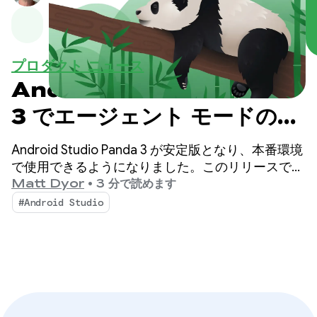
プロダクト ニュース
Android Studio Panda
3 でエージェント モードのガ
イダンスと制御を強化
Android Studio Panda 3 が安定版となり、本番環境
で使用できるようになりました。このリリースで
は、AI を活用したワークフローの制御とカスタマイ
Matt Dyor
•
3 分で読めます
ズがさらに強化され、高品質の Android アプリをこ
#Android Studio
れまで以上に簡単に構築できます。