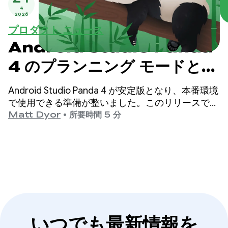
4
2026
プロダクト ニュース
Android Studio Panda
4 のプランニング モードと次
の編集予測で開発をレベルア
Android Studio Panda 4 が安定版となり、本番環境
ップする
で使用できる準備が整いました。このリリースで
は、プランニング モード、次の編集予測などが導
Matt Dyor
•
所要時間 5 分
入され、高品質の Android アプリをこれまで以上に
簡単に構築できるようになります。
いつでも最新情報を