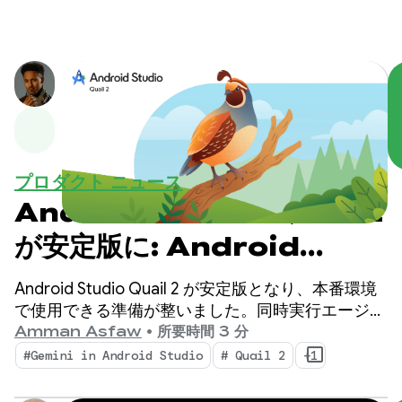
プロダクト ニュース
Android Studio Quail 2
が安定版に: Android
Studio AI エージェントで
Android Studio Quail 2 が安定版となり、本番環境
マルチタスクを実行する
で使用できる準備が整いました。同時実行エージェ
ント ワークフロー、ネイティブに統合されたメモ
Amman Asfaw
•
所要時間 3 分
リリーク プロファイリング、コンテキスト認識型
#Gemini in Android Studio
# Quail 2
+1
のクラッシュ修復により、IDE が進化します。