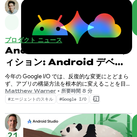
プロダクト ニュース
Android Studio I/O エデ
ィション: Android デベロ
ッパー ツールの新機能
今年の Google I/O では、反復的な変更にとどまら
ず、アプリの構築方法を根本的に変えることを目指
しています。最新のツールはエージェントの時代に
Matthew Warner
•
所要時間 8 分
向けて構築されており、Android デベロッパーの生
#エージェントのスキル
#Google I/O
+2
産性を向上させる機能と、コードベースにデプロイ
する AI エージェントを強化する機能を備えていま
す。
21