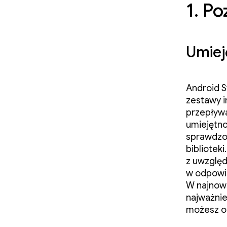
1. P
Umiej
Android S
zestawy i
przepływa
umiejętno
sprawdzo
bibliotek
z uwzględ
w odpowie
W najnows
najważnie
możesz od