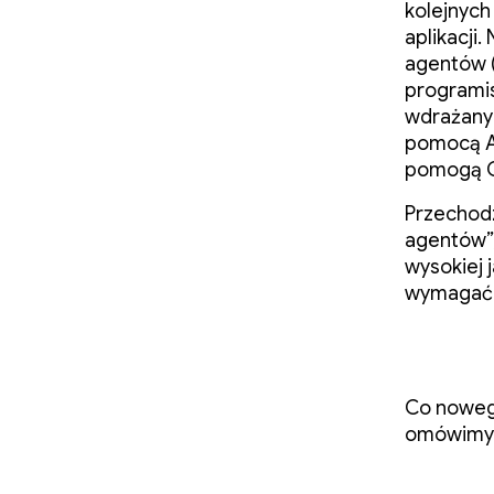
kolejnych
aplikacji
agentów (
programis
wdrażanyc
pomocą AI
pomogą C
Przechodz
agentów”,
wysokiej 
wymagać z
Co noweg
omówimy 