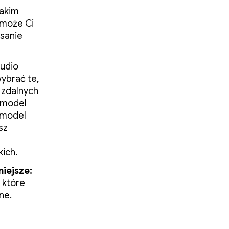
jakim
 może Ci
isanie
udio
ybrać te,
i zdalnych
 model
 model
sz
ich.
niejsze:
 które
ne.