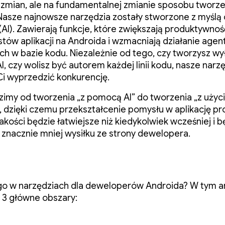
 zmian, ale na fundamentalnej zmianie sposobu tworze
. Nasze najnowsze narzędzia zostały stworzone z myślą 
AI). Zawierają funkcje, które zwiększają produktywnoś
tów aplikacji na Androida i wzmacniają działanie agen
h w bazie kodu. Niezależnie od tego, czy tworzysz wy
, czy wolisz być autorem każdej linii kodu, nasze narz
i wyprzedzić konkurencję.
imy od tworzenia „z pomocą AI” do tworzenia „z uży
 dzięki czemu przekształcenie pomysłu w aplikację pr
jakości będzie łatwiejsze niż kiedykolwiek wcześniej i b
nacznie mniej wysiłku ze strony dewelopera.
o w narzędziach dla deweloperów Androida? W tym ar
3 główne obszary: