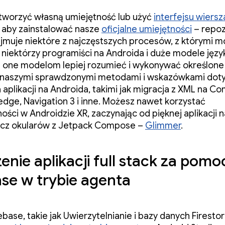
worzyć własną umiejętność lub użyć
interfejsu wiers
, aby zainstalować nasze
oficjalne umiejętności
– repoz
jmuje niektóre z najczęstszych procesów, z którymi 
niektórzy programiści na Androida i duże modele jęz
 one modelom lepiej rozumieć i wykonywać określon
 naszymi sprawdzonymi metodami i wskazówkami dot
 aplikacji na Androida, takimi jak migracja z XML na C
dge, Navigation 3 i inne. Możesz nawet korzystać
ności w Androidzie XR, zaczynając od pięknej aplikacji n
acz okularów z Jetpack Compose –
Glimmer
.
enie aplikacji full stack za pomo
ase w trybie agenta
rebase, takie jak Uwierzytelnianie i bazy danych Firest