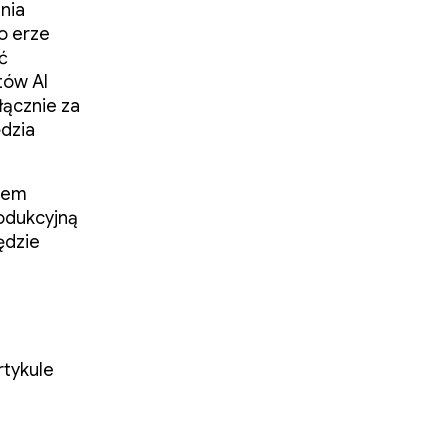
nia
o erze
ć
tów AI
łącznie za
ędzia
ciem
odukcyjną
ędzie
tykule