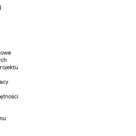
m
ułowe
ych
projektu
acy
ętności
emu