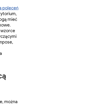
za poleceń
ytorium,
mogą mieć
ykowe.
e wzorce
yczącymi
ompose,
a
cą
ore, można