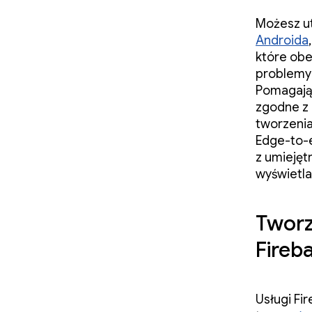
Możesz ut
Androida
które obe
problemy 
Pomagają
zgodne z
tworzenia
Edge-to-e
z umiejęt
wyświetl
Tworz
Fireb
Usługi Fi