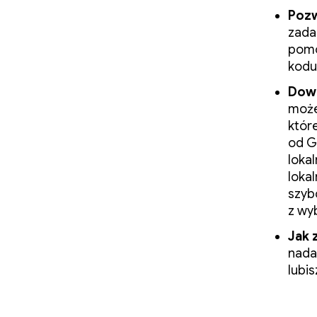
Pozw
zada
pomóc
kodu
Dowo
może
które
od G
loka
loka
szybc
z wy
Jak 
nada
lubis