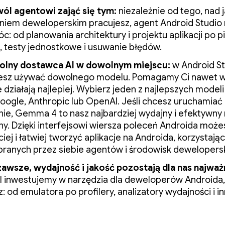
ól agentowi zająć się tym:
niezależnie od tego, nad 
niem deweloperskim pracujesz, agent Android Studio
: od planowania architektury i projektu aplikacji po p
, testy jednostkowe i usuwanie błędów.
lny dostawca AI w dowolnym miejscu:
w Android St
sz używać dowolnego modelu. Pomagamy Ci nawet w
 działają najlepiej. Wybierz jeden z najlepszych model
oogle, Anthropic lub OpenAI. Jeśli chcesz uruchamiać
lnie, Gemma 4 to nasz najbardziej wydajny i efektywny
lny. Dzięki interfejsowi wiersza poleceń Androida może
iej i łatwiej tworzyć aplikacje na Androida, korzystając
branych przez siebie agentów i środowisk dewelopersk
zawsze, wydajność i jakość pozostają dla nas najważ
l inwestujemy w narzędzia dla deweloperów Androida,
z: od emulatora po profilery, analizatory wydajności i in