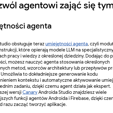
ozwól agentowi zająć się ty
ętności agenta
tudio obsługuje teraz
umiejętności agenta
, czyli mod
nstrukcji, które opierają modele LLM na specjalistyczn
ch pracy i wiedzy z określonej dziedziny. Dodając do 
ści, możesz nauczyć agenta stosowania określonych
nych metod, wzorców architektury lub przepływów pr
i. Umożliwia to dokładniejsze generowanie kodu
nieniem kontekstu i automatyczne aktywowanie umiej
dnim zadaniu, dzięki czemu agent działa jak ekspert.
zej wersji
Canary
Androida Studio znajdziesz wiele
jszych funkcji agentów Androida i Firebase, dzięki cz
 razu zacząć tworzyć aplikacje.