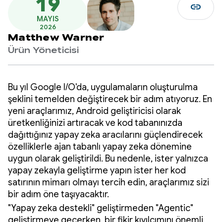
19
link
MAYIS
2026
Matthew Warner
Ürün Yöneticisi
Bu yıl Google I/O'da, uygulamaların oluşturulma
şeklini temelden değiştirecek bir adım atıyoruz. En
yeni araçlarımız, Android geliştiricisi olarak
üretkenliğinizi artıracak ve kod tabanınızda
dağıttığınız yapay zeka aracılarını güçlendirecek
özelliklerle ajan tabanlı yapay zeka dönemine
uygun olarak geliştirildi. Bu nedenle, ister yalnızca
yapay zekayla geliştirme yapın ister her kod
satırının mimarı olmayı tercih edin, araçlarımız sizi
bir adım öne taşıyacaktır.
"Yapay zeka destekli" geliştirmeden "Agentic"
geliştirmeye geçerken, bir fikir kıvılcımını önemli