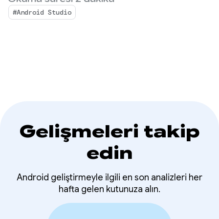
Gemma 4'ü
önemlidir. Ocak ayında, Android Studio'daki yapay
#Android Studio
zeka işlevlerine güç katmak için yerel veya uzak bir
destekliyor
yapay zeka modeli seçme özelliğini kullanıma
sunduk.
Gelişmeleri takip
edin
Android geliştirmeyle ilgili en son analizleri her
hafta gelen kutunuza alın.