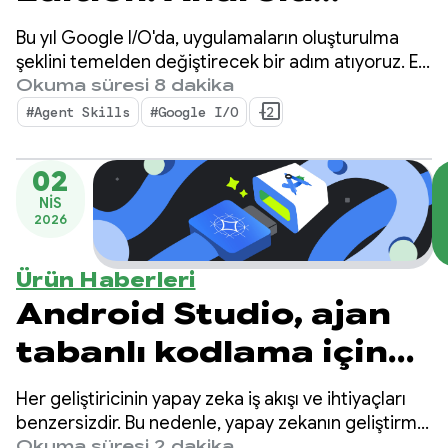
geliştirici
Bu yıl Google I/O'da, uygulamaların oluşturulma
araçlarındaki
şeklini temelden değiştirecek bir adım atıyoruz. En
yeni araçlarımız, Android geliştiricisi olarak
Okuma süresi 8 dakika
yenilikler
üretkenliğinizi artıracak ve kod tabanınızda
#Agent Skills
#Google I/O
+2
dağıttığınız yapay zeka aracılarını güçlendirecek
özelliklerle ajan tabanlı yapay zeka dönemine
02
uygun olarak geliştirildi.
NIS
2026
Ürün Haberleri
Android Studio, ajan
tabanlı kodlama için
en yetenekli yerel
Her geliştiricinin yapay zeka iş akışı ve ihtiyaçları
modelimiz olan
benzersizdir. Bu nedenle, yapay zekanın geliştirme
sürecinize nasıl yardımcı olacağını seçebilmeniz
Okuma süresi 2 dakika