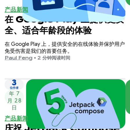
产品新闻
在 Google Play 上提供更安
全、适合年龄段的体验
在 Google Play 上，提供安全的在线体验并保护用户
免受伤害是我们的首要任务。
Paul Feng
•
2 分钟阅读时间
3
2026
位作者
年 7
月 28
日
产品新闻
庆祝 Jetpack Compose