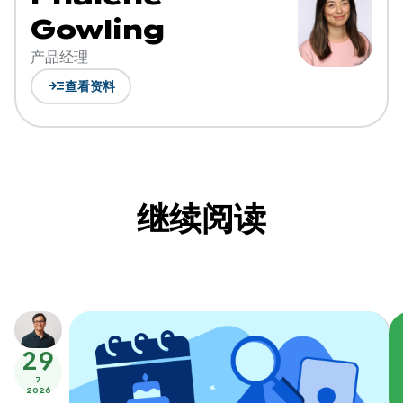
Gowling
产品经理
read_more
查看资料
继续阅读
29
7
2026