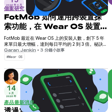
2026 年 5 月
個案研究
FotMob 如何運用跨裝置探
索功能，在 Wear OS 裝置上
創下採用率新高
FotMob 最近在 Wear OS 上的安裝人數，創下 5 年
來單日最大增幅，達到每日平均的 2 到 3 倍。秘訣是
什麼？簡單的跨裝置安裝流程，可協助使用者直接透
Garan Jenkin
•
3 分鐘小故事
過手機探索 Wear OS 應用程式。
#Wear OS
14
5 月
2026 年
產品最新消息
透過電信的最新 Alpha 版，