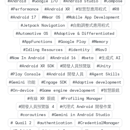
#Android
#Google I/O
#Android Studio
#Compose
#Performance
#Android XR
#智慧型應用程式
#R8
#Android 17
#Wear OS
#Mobile App Development
#Jetpack Navigation
#自動調整式應用程式
#Automotive OS
#Adaptive & Differentiated
#AppFunctions
#Google Play
#Memory
#Idling Resources
#identity
#Nav3
#Now In Android
#Android 16
#beta
#生成式 AI
#Android XR SDK
#開發人員預覽版
#Unity
#Play Console
#Android 開發人員
#Agent Skills
#Gemini 功能
#Engage SDK
#Adaptive development
#On-device
#Game engine development
#智慧眼鏡
#有線 XR 眼鏡
#Profiling Manager
#開發人員預覽版 4
#代理式 Android 開發作業
#coroutines
#Gemini in Android Studio
# Quail 2
#authentication
#CredentialManager