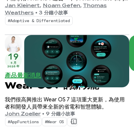
建 Google 服務的汽車應用程式生態系統持續蓬勃發
Jan Kleinert
,
Noam Gefen
,
Thomas
展。
Weathers
•
3 分鐘小故事
#Adaptive & Differentiated
19
5 月
2026 年
產品最新消息
Wear OS 7 的新功能
我們很高興推出 Wear OS 7 這項重大更新，為使用
者和開發人員帶來全新的省電和智慧體驗。
John Zoeller
•
9 分鐘小故事
#AppFunctions
#Wear OS
+1