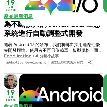
19
5 月
2026 年
產品最新消息
為不斷擴大的 Android 生態
系統進行自動調整式開發
隨著 Android 17 的發布，我們將轉向採用適應性優
先開發標準。使用者不再只依賴單一板型規格，而是
在一天內切換使用手機、折疊式裝置、平板電腦、筆
Fahd Imtiaz
•
4 分鐘小故事
電、車輛螢幕和沉浸式 XR 環境。
#Adaptive development
#自動調整式應用程式
+1
19
5 月
2026 年
產品最新消息