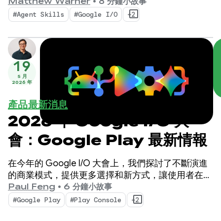
新推出的工具專為 AI 代理時代而生，不僅能提升
Matthew Warner
•
8 分鐘小故事
Android 開發人員的工作效率，還能強化您在程式碼
#Agent Skills
#Google I/O
+2
集部署的 AI 代理。
19
5 月
2026 年
產品最新消息
2026 年 Google I/O 大
會：Google Play 最新情報
在今年的 Google I/O 大會上，我們探討了不斷演進
的商業模式，提供更多選擇和新方式，讓使用者在商
店內外都能發掘您的應用程式和內容。我們也推出進
Paul Feng
•
6 分鐘小故事
階工具和洞察資料，協助您以更簡單的方式拓展業
#Google Play
#Play Console
+2
務。