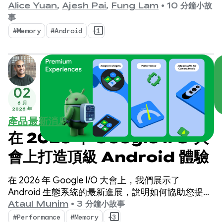
眾所皆知，裝置記憶體的重要性與日俱增。
Alice Yuan
,
Ajesh Pai
,
Fung Lam
•
10 分鐘小故
事
#Memory
#Android
+1
02
6 月
2026 年
產品最新消息
在 2026 年 Google I/O 大
會上打造頂級 Android 體驗
在 2026 年 Google I/O 大會上，我們展示了
Android 生態系統的最新進展，說明如何協助您提升
應用程式品質，同時盡可能提高開發效率。
Ataul Munim
•
3 分鐘小故事
#Performance
#Memory
+3