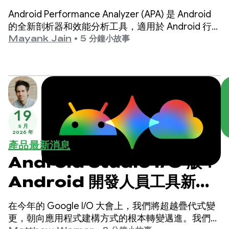
Analyzer，這是 Android
Android Performance Analyzer (APA) 是 Android
剖析作業的下一個演進階段
的全新剖析器和效能分析工具，適用於 Android 行動
生態系統。APA 適用於任何為 Android 建構應用程
Mayank Jain
•
5 分鐘小故事
式的開發人員，可做為剖析工具，協助他們提升應用
程式或遊戲的執行效能和速度。
19
5 月
2026 年
產品最新消息
Android Studio I/O 版：
Android 開發人員工具新功
能
在今年的 Google I/O 大會上，我們將超越疊代式變
更，朝向應用程式建構方式的根本轉變邁進。我們最