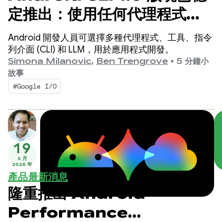
定推出：使用任何代理程式加
速開發 Android 應用程式
Android 開發人員可選擇多種代理程式、工具、指令
列介面 (CLI) 和 LLM，用於應用程式開發。
Simona Milanovic
,
Ben Trengrove
•
5 分鐘小
故事
#Google I/O
19
5 月
2026 年
產品最新消息
隆重推出 Android
Performance