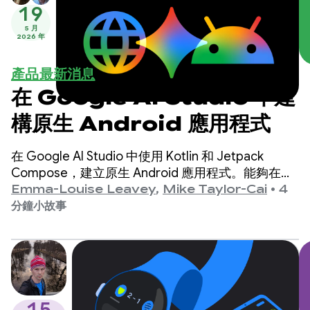
19
5 月
2026 年
產品最新消息
在 Google AI Studio 中建
構原生 Android 應用程式
在 Google AI Studio 中使用 Kotlin 和 Jetpack
Compose，建立原生 Android 應用程式。能夠在內
嵌的 Android 模擬器中預覽應用程式，並部署至實際
Emma-Louise Leavey
,
Mike Taylor-Cai
•
4
連線的裝置。Google Play 開發人員可以在 Play 管理
分鐘小故事
中心，將新版應用程式提交至內部測試群組。
15