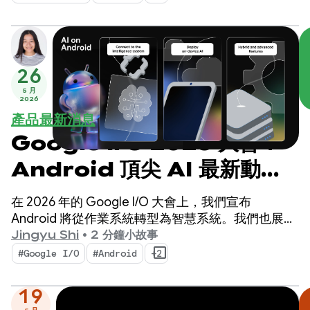
26
5 月
2026
產品最新消息
Google I/O 2026 大會：
Android 頂尖 AI 最新動
態，打造智慧體驗
在 2026 年的 Google I/O 大會上，我們宣布
Android 將從作業系統轉型為智慧系統。我們也展示
了如何使用系統原生建構智慧體驗，以及如何將
Jingyu Shi
•
2 分鐘小故事
Google AI 的強大功能帶入應用程式。
#Google I/O
#Android
+2
19