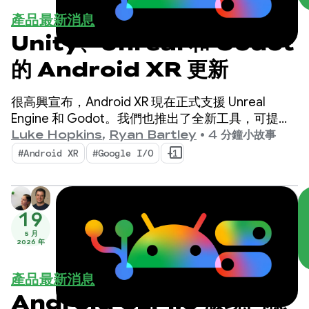
產品最新消息
Unity、Unreal 和 Godot
的 Android XR 更新
很高興宣布，Android XR 現在正式支援 Unreal
Engine 和 Godot。我們也推出了全新工具，可提升
工作效率並啟用新的 XR 功能：Android XR 引擎中樞
Luke Hopkins
,
Ryan Bartley
•
4 分鐘小故事
和 Android XR 互動架構。
#Android XR
#Google I/O
+1
19
5 月
2026 年
產品最新消息
Android CLI 1.0 版現已穩