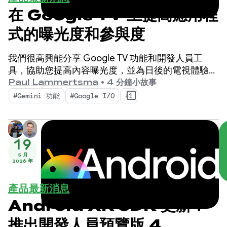
在 Google TV 上提高應用程
式的曝光度和參與度
我們很高興能分享 Google TV 功能和開發人員工
具，協助您提高內容曝光度，並為日後的電視體驗做
好準備。
Paul Lammertsma
•
4 分鐘小故事
#Gemini 功能
#Google I/O
+1
19
5 月
2026 年
產品最新消息
Android XR SDK 更新：
推出開發人員預覽版 4