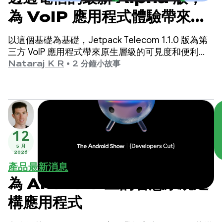
為 VoIP 應用程式體驗帶來原
生可見度
以這個基礎為基礎，Jetpack Telecom 1.1.0 版為第
三方 VoIP 應用程式帶來原生層級的可見度和便利
性。
Nataraj K R
•
2 分鐘小故事
12
5 月
2026
產品最新消息
為 Android 上的智慧系統建
構應用程式