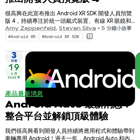
很高興在此宣布推出 Android XR SDK 開發人員預覽
版 4，持續專注於統一頭戴式裝置、有線 XR 眼鏡和
智慧眼鏡的跨裝置開發作業。
Amy Zeppenfeld
,
Stevan Silva
•
5 分鐘小故事
#Android XR
#Android XR SDK
+3
3
作者
19
5 月
2026 年
產品最新消息
Android Auto 最新消息：
整合平台並解鎖頂級體驗
我們很高興看到開發人員持續將應用程式和體驗帶到
車輛專用 Android！過去一年，Android Auto 和內