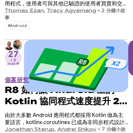
升銷售業績
用程式，使用者可與其他已驗證的使用者買賣和交易
商品。該平台於 2015 年在韓國推出，隨後擴展至全
Thomas Ezan
,
Tracy Agyemang
•
2 分鐘小故
球市場，目前已累積超過 4,300 萬名註冊使用者。
事
#Android
27
7 月
2026 年
個案研究
R8 如何讓 Android 上的
Kotlin 協同程式速度提升 2
倍
由於大多數 Android 應用程式都採用 Kotlin 做為主
要語言，kotlinx.coroutines 已成為非同步程式設計
的事實標準。這個程式庫提供設計完善的結構化方
Jonathan Starup
,
Andrei Shikov
•
7 分鐘小故