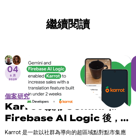
繼續閱讀
04
5 月
2026
個案研究
Karrot 啟用 Gemini 和
Firebase AI Logic 後，在
2 週內建構翻譯功能，成功提
Karrot 是一款以社群為導向的超區域點對點市集應