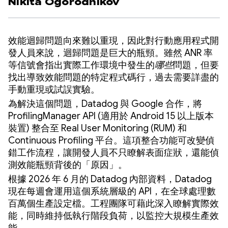
Nikita Ogorodnikov
效能迴歸問題向來難以重現，因此對行動應用程式開
發人員來說，迴歸問題是巨大的瓶頸。雖然 ANR 率
等信號會指出實際工作環境中發生的
哪些
問題，但要
找出導致效能問題的特定程式碼行，過去需要詳盡的
手動重現或試誤實驗。
為解決這個問題，Datadog 與 Google 合作，將
ProfilingManager API (適用於 Android 15 以上版本
裝置) 整合至 Real User Monitoring (RUM) 和
Continuous Profiling 平台。這項整合功能可改變偵
錯工作流程，讓開發人員不只瞭解表面症狀，還能偵
測效能瓶頸背後的「原因」
。
根據 2026 年 6 月的 Datadog 內部資料，Datadog
現在每週會運用這個系統層級的 API，在全球處理數
百萬個生產設定檔。工程團隊可藉此深入瞭解實際效
能，同時維持低執行階段負荷，以監控大規模生產效