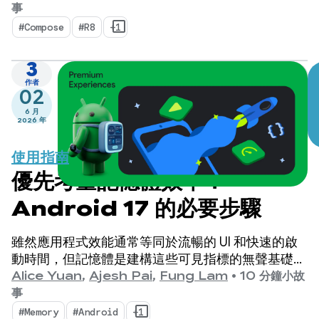
式，可管理 Kotlin 原生的並行流程。
事
#Compose
#R8
+1
3
作者
02
6 月
2026 年
使用指南
優先考量記憶體效率：
Android 17 的必要步驟
雖然應用程式效能通常等同於流暢的 UI 和快速的啟
動時間，但記憶體是建構這些可見指標的無聲基礎。
眾所皆知，裝置記憶體的重要性與日俱增。
Alice Yuan
,
Ajesh Pai
,
Fung Lam
•
10 分鐘小故
事
#Memory
#Android
+1