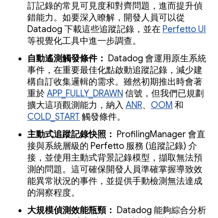
訂記錄的常見可見度和對齊問題，進而提升偵
錯能力。如要深入瞭解，開發人員可以從
Datadog 下載這些追蹤記錄，並在
Perfetto UI
等視覺化工具中進一步調查。
自動遙測觸發條件：
Datadog 會運用原生系統
事件，在重要最佳化點啟動追蹤記錄，減少建
構自訂收集邏輯的需求。雖然初期推出時會著
重於
APP_FULLY_DRAWN
信號，但我們已規劃
擴大這項觀測能力，納入
ANR
、
OOM
和
COLD_START
觸發條件。
主動式追蹤記錄快照：
ProfilingManager 會直
接與系統層級的 Perfetto 服務 (追蹤記錄) 介
接，並使用主動式背景記錄模型，擷取無法預
測的問題。這可確保開發人員準確掌握導致效
能異常狀況的事件，並提供手動檢測無法達成
的洞察程度。
大規模偵測效能瓶頸：
Datadog 能夠綜合分析