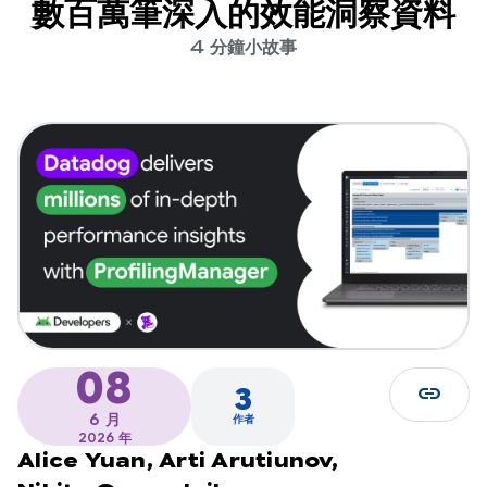
數百萬筆深入的效能洞察資料
4 分鐘小故事
08
link
3
6 月
作者
2026 年
Alice Yuan,
Arti Arutiunov,