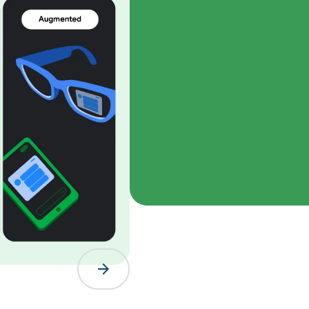
具、引
arrow_forward