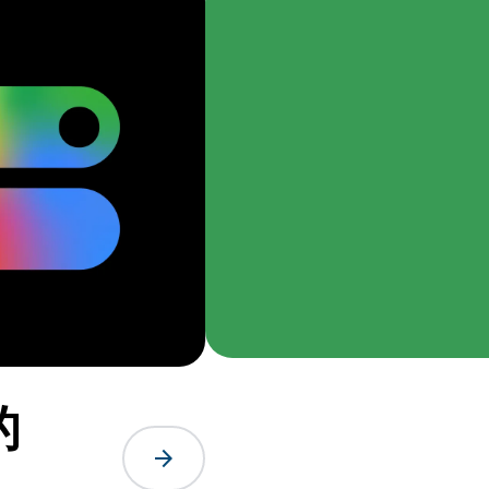
的
arrow_forward