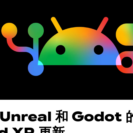
Unreal 和 Godot 
d XR 更新