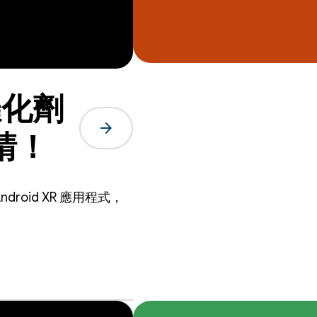
催化劑
arrow_forward
請！
roid XR 應用程式，