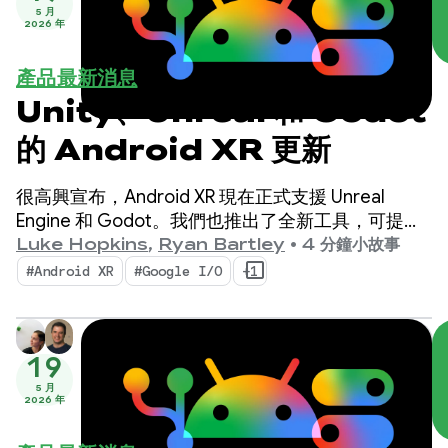
5 月
2026 年
產品最新消息
Unity、Unreal 和 Godot
的 Android XR 更新
很高興宣布，Android XR 現在正式支援 Unreal
Engine 和 Godot。我們也推出了全新工具，可提升
工作效率並啟用新的 XR 功能：Android XR 引擎中樞
Luke Hopkins
,
Ryan Bartley
•
4 分鐘小故事
和 Android XR 互動架構。
#Android XR
#Google I/O
+1
19
5 月
2026 年