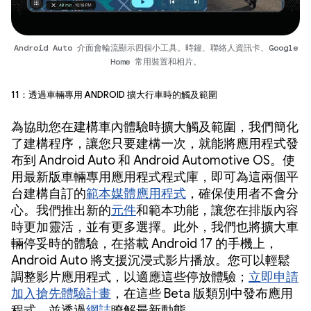
Android Auto 介面會輪流顯示四個小工具。時鐘、聯絡人資訊卡、Google
Home 常用裝置和相片。
11：透過車輛專用 Android 擴大行車時的觸及範圍
為協助您在建構車內體驗時擴大觸及範圍，我們簡化
了建構程序，讓您只要建構一次，就能將應用程式發
布到 Android Auto 和 Android Automotive OS。使
用最新版車輛專用應用程式程式庫，即可為這兩個平
台建構自訂的
範本媒體應用程式
，確保使用者不會分
心。我們推出新的
元件
和範本功能，讓您在排版內容
時更加靈活，並有更多選擇。此外，我們也將擴大車
輛停妥時的體驗，在搭載 Android 17 的手機上，
Android Auto 將支援沉浸式影片播放。您可以輕鬆
調整影片應用程式，以適應這些停放體驗；
立即申請
加入搶先體驗計畫
，在這些 Beta 版類別中發布應用
程式，並透過
網誌
瞭解最新動態。