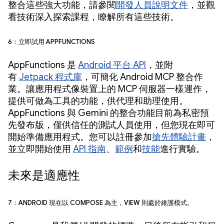
整合這些強大功能，請參閱
開發人員說明文件
，並觀
看技術深入探索課程，瞭解所有這些技術。
6：立即試用 AppFunctions
AppFunctions 是
Android 平台 API
，並附
有
Jetpack 程式庫
，可簡化 Android MCP 整合作
業。讓應用程式像裝置上的 MCP 伺服器一樣運作，
提供可做為工具的功能，供代理和助理使用。
AppFunctions 與 Gemini 的整合功能目前為私密預
先發布版，僅供信任的測試人員使用，但您現在即可
開始準備應用程式。您可以註冊參加
搶先體驗計畫
，
並立即開始使用
API 指南
、
範例
和
技能
進行實驗。
未來是適應性
7：Android 現在以 Compose 為主，View 則處於維護模式。