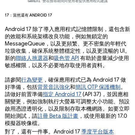
Gemini 會在搜尋期間向使用者提供應用程式建議
17：當然還有 Android 17
Android 17 除了導入應用程式記憶體限制，還包含新
的效能和系統架構改良功能，例如無鎖定的
MessageQueue，以及更頻繁、更不密集的年輕代
垃圾收集，確保系統整體穩定性，以及更流暢的 UI。
新的
聯絡人挑選器
和
吸色管 API
有助於盡量減少使用
敏感權限，以及不必要地存取使用者資料。
請參閱
行為變更
，確保應用程式已為 Android 17 做
好準備，包括
背景音訊強化
和
簡訊 OTP 保護機制
。
請做好前置準備
指定 Android 17
(API 37)，並因應相
關變更，例如強制執行大螢幕可調整大小功能、預設
啟用憑證透明化，以及限制存取本機網路。如要立即
開始測試，請
註冊 Beta 版計畫
，或使用最新的 17.0
模擬器映像檔。
對了，還有一件事。Android 17
季度平台版本