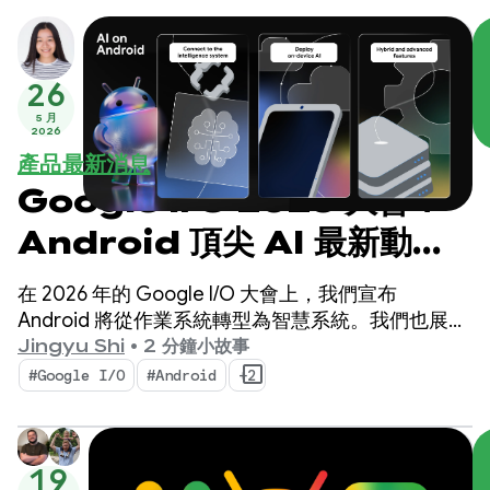
26
5 月
2026
產品最新消息
Google I/O 2026 大會：
Android 頂尖 AI 最新動
態，打造智慧體驗
在 2026 年的 Google I/O 大會上，我們宣布
Android 將從作業系統轉型為智慧系統。我們也展示
了如何使用系統原生建構智慧體驗，以及如何將
Jingyu Shi
•
2 分鐘小故事
Google AI 的強大功能帶入應用程式。
#Google I/O
#Android
+2
19