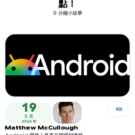
點！
8 分鐘小故事
19
link
5 月
2026 年
Matthew McCullough