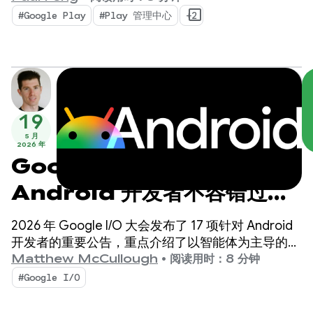
现。我们还推出了高级工具和数据分析，可帮助您降
#Google Play
#Play 管理中心
+2
低复杂度并拓展业务。
19
5 月
2026 年
Google I/O 大会：
Android 开发者不容错过的
17 件大事！
2026 年 Google I/O 大会发布了 17 项针对 Android
开发者的重要公告，重点介绍了以智能体为主导的生
产力、作为界面标准的 Compose First，以及不断扩
Matthew McCullough
•
阅读用时：8 分钟
大的生态系统中的高性能媒体和自适应开发。
#Google I/O