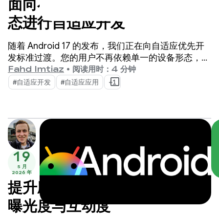
面向不断扩张的 Android 生
态进行自适应开发
随着 Android 17 的发布，我们正在向自适应优先开
发标准过渡。您的用户不再依赖单一的设备形态，而
是在一天中不断切换手机、可折叠设备、平板电脑、
Fahd Imtiaz
•
阅读用时：4 分钟
笔记本电脑、车载显示屏和沉浸式 XR 环境。
#自适应开发
#自适应应用
+1
19
5 月
2026 年
提升应用在 Google TV 上的
曝光度与互动度