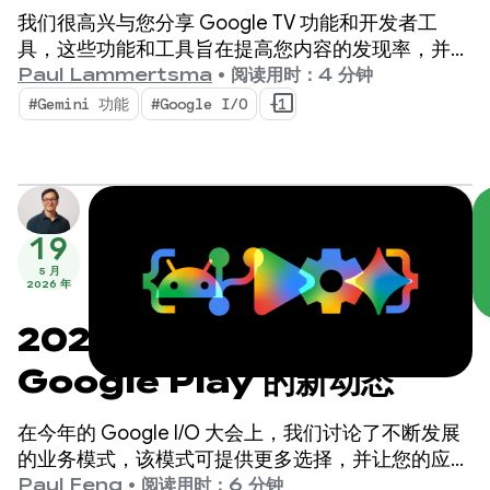
我们很高兴与您分享 Google TV 功能和开发者工
具，这些功能和工具旨在提高您内容的发现率，并为
您的应用做好准备，以迎接未来的电视体验。
Paul Lammertsma
•
阅读用时：4 分钟
#Gemini 功能
#Google I/O
+1
19
5 月
2026 年
2026 年 I/O 大会：
Google Play 的新动态
在今年的 Google I/O 大会上，我们讨论了不断发展
的业务模式，该模式可提供更多选择，并让您的应用
和内容能够通过应用商店内外的各种新方式被用户发
Paul Feng
•
阅读用时：6 分钟