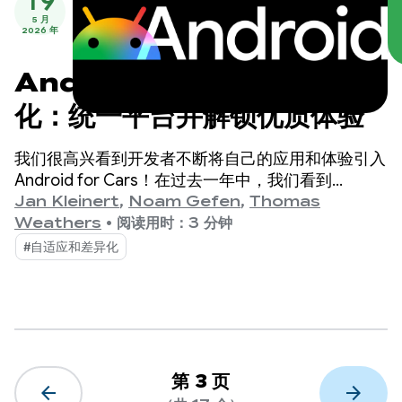
19
5 月
2026 年
Android for Cars 的新变
化：统一平台并解锁优质体验
我们很高兴看到开发者不断将自己的应用和体验引入
Android for Cars！在过去一年中，我们看到
Android Auto 和内置 Google 的汽车上的应用生态
Jan Kleinert
,
Noam Gefen
,
Thomas
系统持续强劲增长。
Weathers
•
阅读用时：3 分钟
#自适应和差异化
第 3 页
arrow_back
arrow_forward