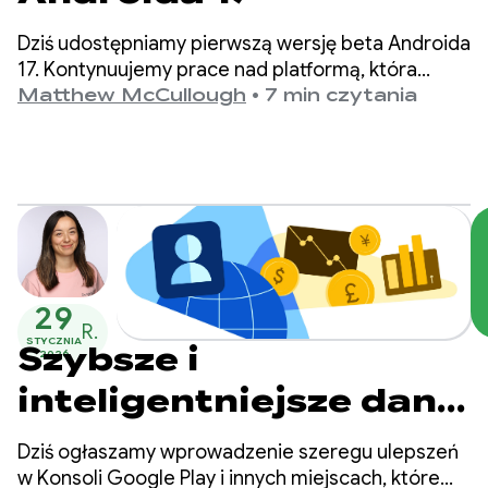
Dziś udostępniamy pierwszą wersję beta Androida
17. Kontynuujemy prace nad platformą, która
priorytetowo traktuje prywatność,
Matthew McCullough
•
7 min czytania
bezpieczeństwo i wydajność.
29
R.
STYCZNIA
Szybsze i
2026
inteligentniejsze dane
oraz rekomendacje
Dziś ogłaszamy wprowadzenie szeregu ulepszeń
dotyczące zarabiania
w Konsoli Google Play i innych miejscach, które