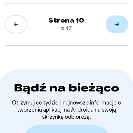
Strona 10
arrow_back
arrow_forward
z 17
Bądź na bieżąco
Otrzymuj co tydzień najnowsze informacje o
tworzeniu aplikacji na Androida na swoją
skrzynkę odbiorczą.