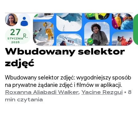
pomaga automatycznie znajdować optymalne
podpowiedzi dla Twoich przypadków użycia.
27
R.
STYCZNIA
2026
Wbudowany selektor
zdjęć
Wbudowany selektor zdjęć: wygodniejszy sposób
na prywatne żądanie zdjęć i filmów w aplikacji.
Roxanna Aliabadi Walker
,
Yacine Rezgui
•
8
min czytania