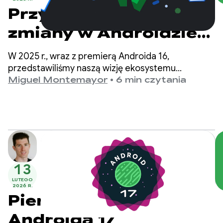
Przygotuj aplikację na
zmiany w Androidzie
17 dotyczące rozmiaru
W 2025 r., wraz z premierą Androida 16,
i orientacji
przedstawiliśmy naszą wizję ekosystemu
urządzeń, w którym aplikacje płynnie dostosowują
Miguel Montemayor
•
6 min czytania
się do każdego ekranu – telefonu, urządzenia
składanego, tabletu, komputera, wyświetlacza
samochodowego czy urządzenia XR. Użytkownicy
oczekują, że ich aplikacje będą działać wszędzie.
13
LUTEGO
2026 R.
Pierwsza wersja beta
Androida 17