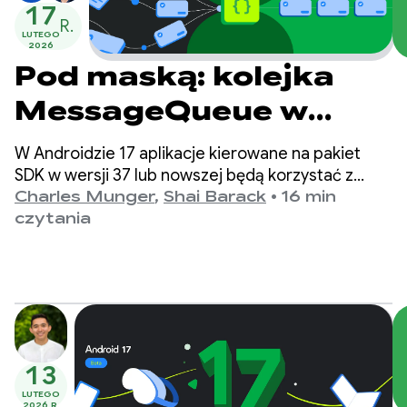
17
R.
LUTEGO
2026
Pod maską: kolejka
MessageQueue w
Androidzie 17 bez
W Androidzie 17 aplikacje kierowane na pakiet
blokad
SDK w wersji 37 lub nowszej będą korzystać z
nowej implementacji kolejki MessageQueue,
Charles Munger
,
Shai Barack
•
16 min
która nie wymaga blokad.
czytania
13
LUTEGO
2026 R.