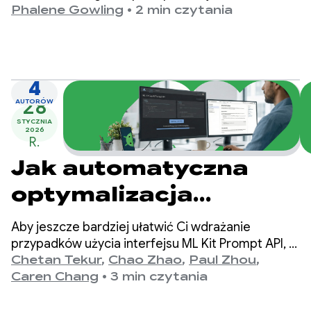
zapewnią Ci większą widoczność wyników
Phalene Gowling
•
2 min czytania
finansowych oraz konkretne, oparte na danych
kroki, które pomogą Ci je poprawić.
4
28
AUTORÓW
STYCZNIA
2026
R.
Jak automatyczna
optymalizacja
promptów zwiększa
Aby jeszcze bardziej ułatwić Ci wdrażanie
jakość interfejsu
przypadków użycia interfejsu ML Kit Prompt API, z
przyjemnością ogłaszamy automatyczną
Chetan Tekur
,
Chao Zhao
,
Paul Zhou
,
Prompt API w ML Kit
optymalizację promptów (APO) kierowaną na
Caren Chang
•
3 min czytania
modele na urządzeniu w Vertex AI. Automatyczna
optymalizacja podpowiedzi to narzędzie, które