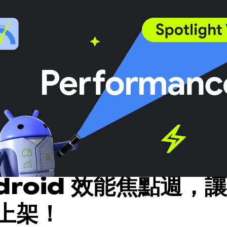
droid 效能焦點週，
上架！