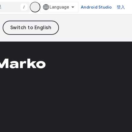
/
Android Studio
登入
 Marko