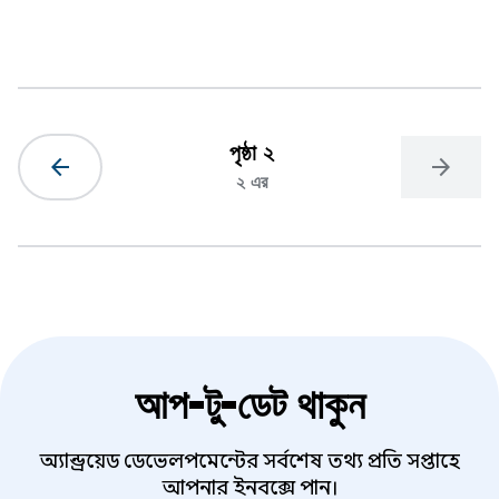
পৃষ্ঠা ২
arrow_back
arrow_forward
২ এর
আপ-টু-ডেট থাকুন
অ্যান্ড্রয়েড ডেভেলপমেন্টের সর্বশেষ তথ্য প্রতি সপ্তাহে
আপনার ইনবক্সে পান।