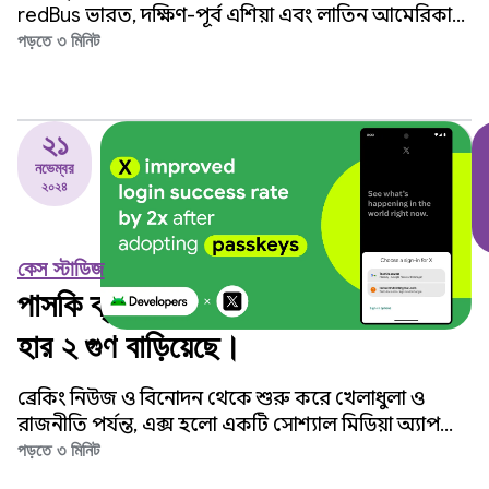
দৈর্ঘ্য ৫৭% বৃদ্ধি করে।
redBus ভারত, দক্ষিণ-পূর্ব এশিয়া এবং লাতিন আমেরিকা
জুড়ে লক্ষ লক্ষ যাত্রীকে পরিষেবা প্রদান করে।
পড়তে ৩ মিনিট
২১
নভেম্বর
২০২৪
কেস স্টাডিজ
পাসকি ব্যবহারের পর X লগইন সফলতার
হার ২ গুণ বাড়িয়েছে।
ব্রেকিং নিউজ ও বিনোদন থেকে শুরু করে খেলাধুলা ও
রাজনীতি পর্যন্ত, এক্স হলো একটি সোশ্যাল মিডিয়া অ্যাপ
যার লক্ষ্য বিশ্বজুড়ে প্রায় ৫০ কোটি ব্যবহারকারীকে সমস্ত
পড়তে ৩ মিনিট
লাইভ ভাষ্যসহ সম্পূর্ণ খবরটি পেতে সাহায্য করা।