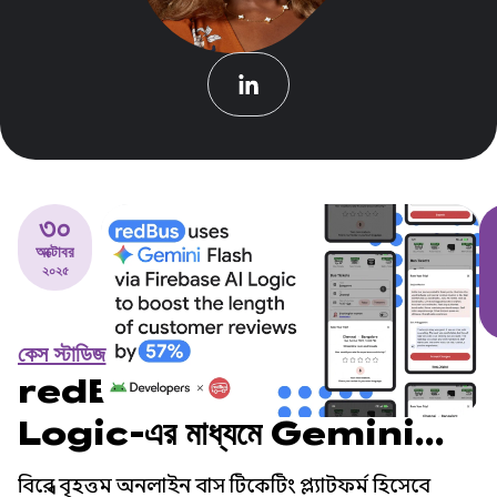
৩০
অক্টোবর
২০২৫
কেস স্টাডিজ
redBus, Firebase AI
Logic-এর মাধ্যমে Gemini
Flash ব্যবহার করে গ্রাহক পর্যালোচনার
বিশ্বের বৃহত্তম অনলাইন বাস টিকেটিং প্ল্যাটফর্ম হিসেবে