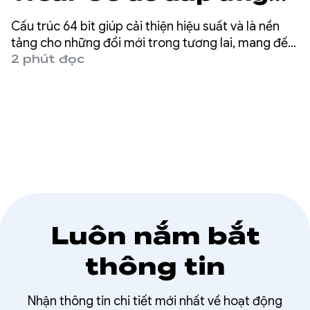
yêu cầu về phiên bản
Cấu trúc 64 bit giúp cải thiện hiệu suất và là nền
64 bit
tảng cho những đổi mới trong tương lai, mang đến
trải nghiệm nhanh hơn và phong phú hơn cho
2 phút đọc
người dùng. Chúng tôi đã hỗ trợ CPU 64 bit từ
Android 5.
Luôn nắm bắt
thông tin
Nhận thông tin chi tiết mới nhất về hoạt động