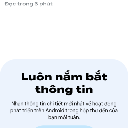
phù hợp với từng người dùng. Tính năng Android
Đọc trong 3 phút
hoá sẽ biến ảnh selfie của bạn thành một bot
Android vui nhộn bằng Gemini và Imagen.
Luôn nắm bắt
thông tin
Nhận thông tin chi tiết mới nhất về hoạt động
phát triển trên Android trong hộp thư đến của
bạn mỗi tuần.