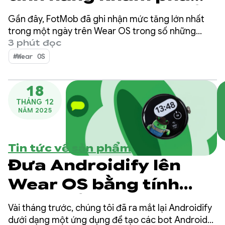
trên nhiều thiết bị để
Gần đây, FotMob đã ghi nhận mức tăng lớn nhất
đạt được kỷ lục về số
trong một ngày trên Wear OS trong số những
người dùng đã cài đặt ứng dụng này trong 5 năm
3 phút đọc
lượng người dùng
qua, với mức tăng gấp 2 đến 3 lần so với mức trung
#Wear OS
bình hằng ngày. Bí quyết là gì? Quy trình cài đặt
Wear OS
đơn giản trên nhiều thiết bị giúp người dùng khám
18
phá ứng dụng Wear OS của họ ngay trên điện
THÁNG 12
thoại.
NĂM 2025
Tin tức về sản phẩm
Đưa Androidify lên
Wear OS bằng tính
năng Đẩy mặt đồng hồ
Vài tháng trước, chúng tôi đã ra mắt lại Androidify
dưới dạng một ứng dụng để tạo các bot Android