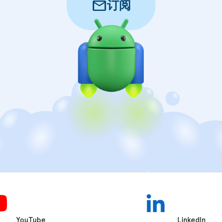
mail
订阅
YouTube
LinkedIn