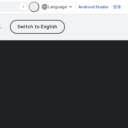
/
Android Studio
登录
误。