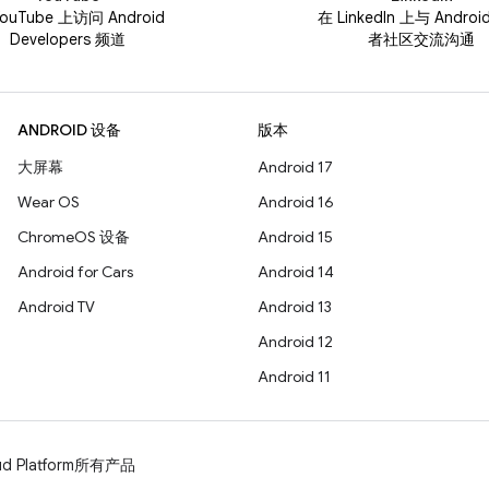
ouTube 上访问 Android
在 LinkedIn 上与 Andro
Developers 频道
者社区交流沟通
ANDROID 设备
版本
大屏幕
Android 17
Wear OS
Android 16
ChromeOS 设备
Android 15
Android for Cars
Android 14
Android TV
Android 13
Android 12
Android 11
d Platform
所有产品