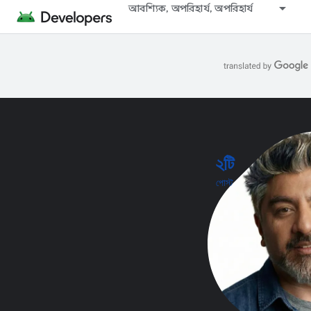
আবশ্যিক, অপরিহার্য, অপরিহার্য
২টি
পোস্ট