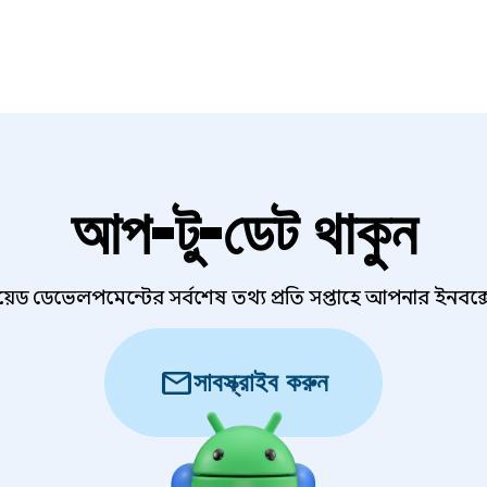
আপ-টু-ডেট থাকুন
ড্রয়েড ডেভেলপমেন্টের সর্বশেষ তথ্য প্রতি সপ্তাহে আপনার ইনবক্
mail
সাবস্ক্রাইব করুন