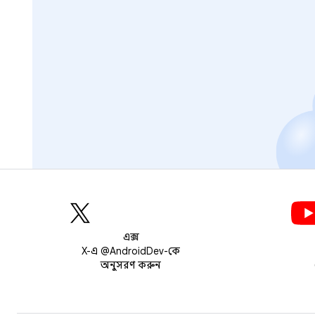
এক্স
X-এ @AndroidDev-কে
অনুসরণ করুন