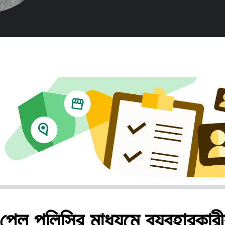
লে পলিসির মাধ্যমে ব্যবহারকারী