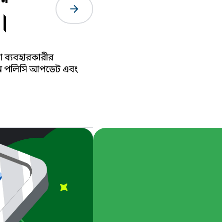
arrow_forward
ে।
রা ব্যবহারকারীর
তুন পলিসি আপডেট এবং