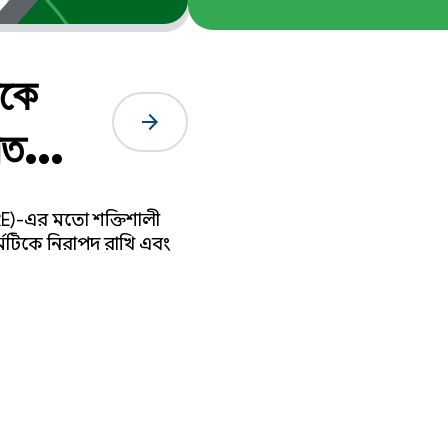
রকে
arrow_forward
রত
CURE)-এর মতো শক্তিশালী
র্মটিকে নিরাপদ রাখি এবং