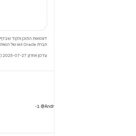
דוגמאות התוכן והקוד שבדף 
חברת Oracle ו/או של השותפים העצמאיים שלה.
עדכון אחרון: 2025-07-27 (שעון UTC).
X
למעקב אחר ‎@AndroidDev ב-
X