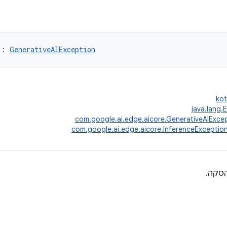
 : 
GenerativeAIException
kot
java.lang.
com.google.ai.edge.aicore.GenerativeAIExce
com.google.ai.edge.aicore.InferenceExceptio
סקה.