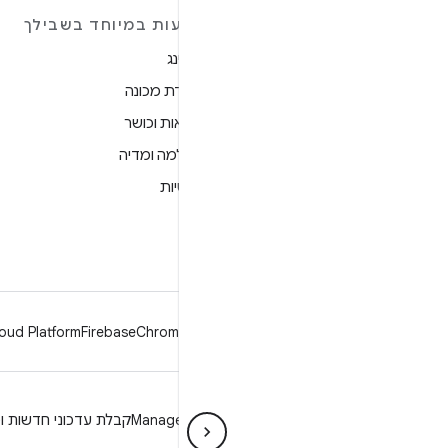
מידע נוסף על ANDROID
הצעות במיוחד בשבילך
Android
גיימינג
Android for Enterprise
למידת מכונה
אבטחה
בריאות וכושר
מקור
מצלמה ומדיה
חדשות
פרטיות
בלוג
5G
פודקאסטים
oud Platform
Firebase
Chrome
Android
פרטיות
רישיון
הנחיות מיתוג
Manage cookies
קבלת עדכוני חדשות וט