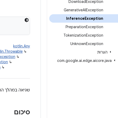
Download
Exception
Generative
AIException
Inference
Exception
Preparation
Exception
Tokenization
Exception
Unknown
Exception
kotlin.Any
lin.Throwable
↳
הערות
Exception
↳
com
.
google
.
ai
.
edge
.
aicore
.
java
ption
↳
n
↳
שגיאה במהלך הה
סיכום