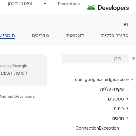
Essentials
עיצוב ותכנון
AI
סקירה כללית
דוגמאות
מדריכים
חומרי ע
לשפה המועדפ
com
.
google
.
ai
.
edge
.
aicore
סקירה כללית
Android Developers
ממשקים
כיתות
חריגים
Connection
Exception