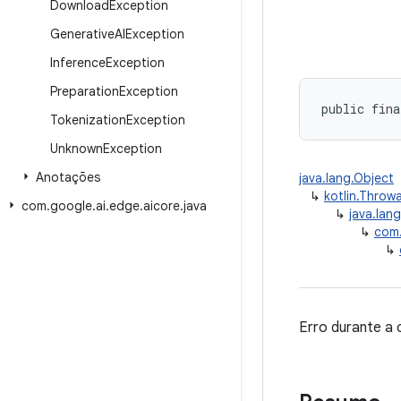
Download
Exception
Generative
AIException
Inference
Exception
Preparation
Exception
public fina
Tokenization
Exception
Unknown
Exception
Anotações
java.lang.Object
↳
kotlin.Throw
com
.
google
.
ai
.
edge
.
aicore
.
java
↳
java.lan
↳
com.
↳
Erro durante a