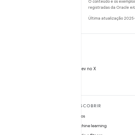
O conteúdo e os exemplos 
registradas da Oracle e/o
Última atualização 2025
X
Siga @AndroidDev no X
MAIS SOBRE O ANDROID
DESCOBRIR
Android
Jogos
Android para empresas
Machine learning