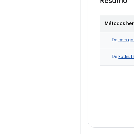
Resumo
Métodos he
De
com.goo
De
kotlin.