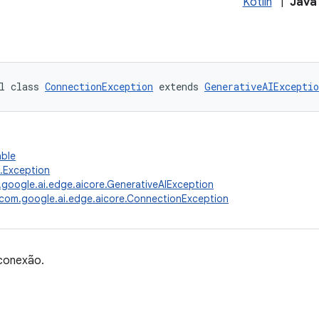
Kotlin
|
Java
l class 
ConnectionException
 extends 
GenerativeAIExceptio
able
g.Exception
google.ai.edge.aicore.GenerativeAIException
com.google.ai.edge.aicore.ConnectionException
 conexão.