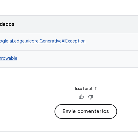
rdados
gle.ai.edge.aicore.GenerativeAIException
Throwable
Isso foi útil?
Envie comentários