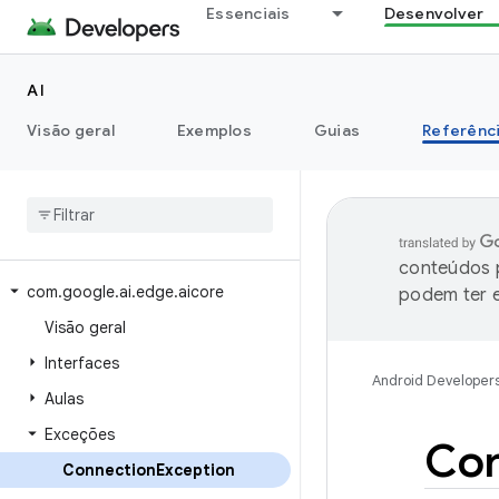
Essenciais
Desenvolver
AI
Visão geral
Exemplos
Guias
Referênc
conteúdos p
com
.
google
.
ai
.
edge
.
aicore
podem ter e
Visão geral
Interfaces
Android Developer
Aulas
Exceções
Con
Connection
Exception