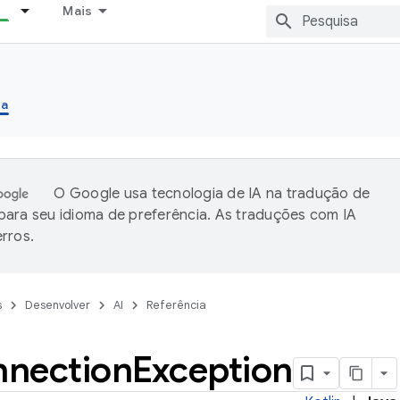
Mais
ia
O Google usa tecnologia de IA na tradução de
ara seu idioma de preferência. As traduções com IA
rros.
s
Desenvolver
AI
Referência
nection
Exception