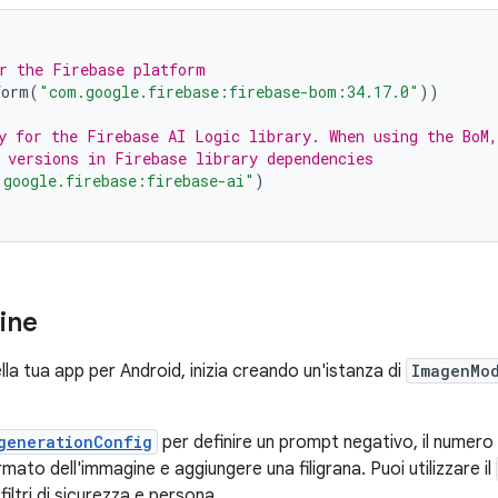
r the Firebase platform
form
(
"com.google.firebase:firebase-bom:34.17.0"
))
y for the Firebase AI Logic library. When using the BoM,
 versions in Firebase library dependencies
.google.firebase:firebase-ai"
)
ine
la tua app per Android, inizia creando un'istanza di
ImagenMo
generationConfig
per definire un prompt negativo, il numero 
rmato dell'immagine e aggiungere una filigrana. Puoi utilizzare il
iltri di sicurezza e persona.