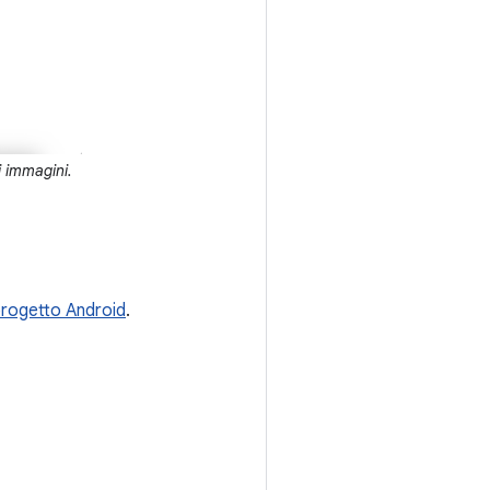
i immagini.
progetto Android
.