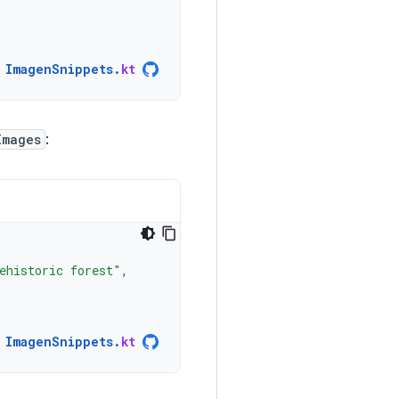
ImagenSnippets
.
kt
Images
:
ehistoric forest"
,
ImagenSnippets
.
kt