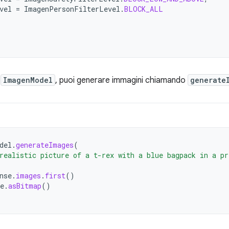
vel
=
ImagenPersonFilterLevel
.
BLOCK_ALL
i
ImagenModel
, puoi generare immagini chiamando
generate
del
.
generateImages
(
realistic picture of a t-rex with a blue bagpack in a pr
nse
.
images
.
first
()
e
.
asBitmap
()