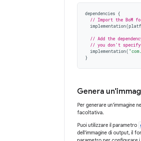
dependencies
{
// Import the BoM fo
implementation
(
plat
// Add the dependenc
// you don't specify
implementation
(
"com
}
Genera un'immag
Per generare un'immagine nel
facoltativa.
Puoi utilizzare il parametro
dell'immagine di output, il fo
parametro per configurare i f