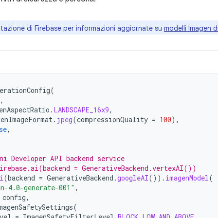
azione di Firebase per informazioni aggiornate su
modelli Imagen di
erationConfig
(
,
enAspectRatio
.
LANDSCAPE_16x9
,
genImageFormat
.
jpeg
(
compressionQuality
=
100
),
se
,
ni Developer API backend service
irebase.ai(backend = GenerativeBackend.vertexAI())
i
(
backend
=
GenerativeBackend
.
googleAI
()).
imagenModel
(
n-4.0-generate-001"
,
config
,
magenSafetySettings
(
vel
=
ImagenSafetyFilterLevel
.
BLOCK_LOW_AND_ABOVE
,