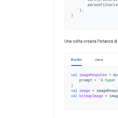
personFilterLe
),
)
Una volta creata l'istanza d
Kotlin
Java
val
imageResponse
=
mo
prompt
=
"A hyper 
)
val
image
=
imageRespo
val
bitmapImage
=
imag