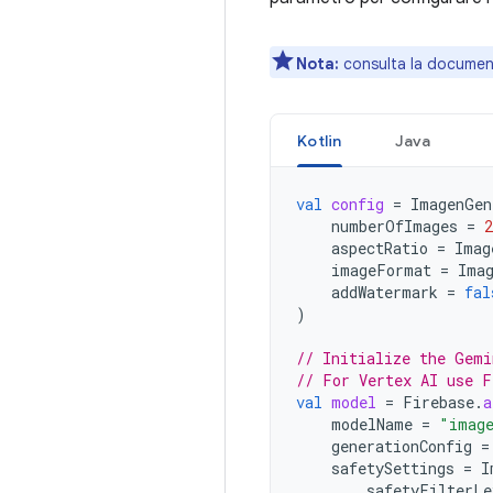
Nota:
consulta la document
Kotlin
Java
val
config
=
ImagenGen
numberOfImages
=
2
aspectRatio
=
Imag
imageFormat
=
Ima
addWatermark
=
fal
)
// Initialize the Gemi
// For Vertex AI use F
val
model
=
Firebase
.
a
modelName
=
"image
generationConfig
=
safetySettings
=
I
safetyFilterLe