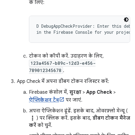
के लिए:
D DebugAppCheckProvider: Enter this debug
टोकन को कॉपी करें. उदाहरण के लिए,
123a4567-b89c-12d3-e456-
789012345678
.
App Check में अपना डीबग टोकन रजिस्टर करें:
Firebase कंसोल में,
सुरक्षा
>
App Check
>
ऐप्लिकेशन
टैब
पर जाएं.
अपना ऐप्लिकेशन ढूंढें. इसके बाद, ओवरफ़्लो मेन्यू (
more_vert
) पर क्लिक करें. इसके बाद,
डीबग टोकन मैनेज
करें
को चुनें.