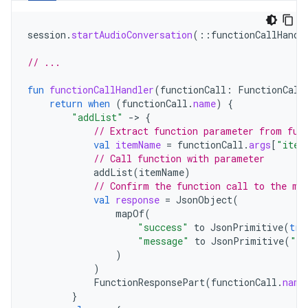
session
.
startAudioConversation
(
::
functionCallHandl
// ...
fun
functionCallHandler
(
functionCall
:
FunctionCall
return
when
(
functionCall
.
name
)
{
"addList"
-
>
{
// Extract function parameter from fun
val
itemName
=
functionCall
.
args
[
"item
// Call function with parameter
addList
(
itemName
)
// Confirm the function call to the mo
val
response
=
JsonObject
(
mapOf
(
"success"
to
JsonPrimitive
(
tru
"message"
to
JsonPrimitive
(
"It
)
)
FunctionResponsePart
(
functionCall
.
name
}