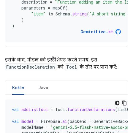
description
=
"Function adding an item the lis
parameters
=
mapOf
(
"item"
to
Schema
.
string
(
"A short string de
)
)
GeminiLive
.
kt
इसके बाद, मॉडल को इंस्टैंशिएट करते समय, इस
FunctionDeclaration
को
Tool
के तौर पर पास करें:
Kotlin
Java
val
addListTool
=
Tool
.
functionDeclarations
(
listOf
val
model
=
Firebase
.
ai
(
backend
=
GenerativeBacken
modelName
=
"gemini-2.5-flash-native-audio-pre