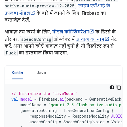
native-audio-preview-12-2025
.
लाइव एपीआई के
उपलब्ध मॉडल
के बारे में जानने के लिए, Firebase का
दस्तावेज़ देखें.
आवाज़ तय करने के लिए,
मॉडल कॉन्फ़िगरेशन
के हिस्से के
तौर पर,
speechConfig
ऑब्जेक्ट में
आवाज़ का नाम
सेट
करें. अगर आपने कोई आवाज़ नहीं चुनी है, तो डिफ़ॉल्ट रूप से
Puck
का इस्तेमाल किया जाएगा.
Kotlin
Java
// Initialize the `LiveModel`
val
model
=
Firebase
.
ai
(
backend
=
GenerativeBacken
modelName
=
"gemini-2.5-flash-native-audio-pre
generationConfig
=
liveGenerationConfig
{
responseModality
=
ResponseModality
.
AUDIO
speechConfig
=
SpeechConfig
(
voice
=
Voice
(