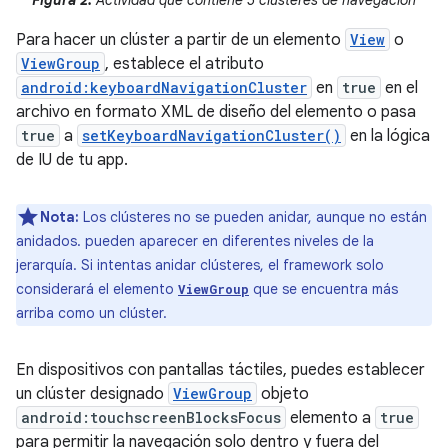
Figura 2:
Actividad que contiene 5 clústeres de navegación
Para hacer un clúster a partir de un elemento
View
o
ViewGroup
, establece el atributo
android:keyboardNavigationCluster
en
true
en el
archivo en formato XML de diseño del elemento o pasa
true
a
setKeyboardNavigationCluster()
en la lógica
de IU de tu app.
Nota:
Los clústeres no se pueden anidar, aunque no están
anidados. pueden aparecer en diferentes niveles de la
jerarquía. Si intentas anidar clústeres, el framework solo
considerará el elemento
que se encuentra más
ViewGroup
arriba como un clúster.
En dispositivos con pantallas táctiles, puedes establecer
un clúster designado
ViewGroup
objeto
android:touchscreenBlocksFocus
elemento a
true
para permitir la navegación solo dentro y fuera del