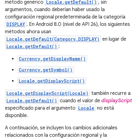
método genérico
Locale.getDefault()
, sin
argumentos, cuando deberían haber usado la
configuración regional predeterminada de la categoría
DISPLAY
. En Android 8.0 (nivel de API 26), los siguientes
métodos ahora usan
Locale.getDefault(Category.DISPLAY)
en lugar de
Locale.getDefault()
:
Currency.getDisplayName()
Currency.getSymbol()
Locale.getDisplayScript()
Locale.getDisplayScript(Locale)
también recurre a
Locale.getDefault()
cuando el valor de
displayScript
especificado para el argumento
Locale
no está
disponible.
A continuación, se incluyen los cambios adicionales
relacionados con la configuración regional y la