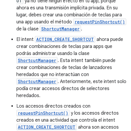
UT
ya no tiene ningún efecto en tu app, porque
ahora es una transmisión implícita privada. En su
lugar, debes crear una combinación de teclas para
una app usando el método
requestPinShortcut()
de la clase
ShortcutManager
.
El intent
ACTION_CREATE_SHORTCUT
ahora puede
crear combinaciones de teclas para apps que
podrás administrar usando la clase
ShortcutManager
. Esta intent también puede
crear combinaciones de teclas de lanzadores
heredados que no interactúan con
ShortcutManager
. Anteriormente, este intent solo
podía crear accesos directos de selectores
heredados.
Los accesos directos creados con
requestPinShortcut()
y los accesos directos
creados en una actividad que controla el intent
ACTION_CREATE_SHORTCUT
ahora son accesos