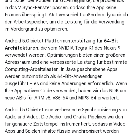
und Dauer der Pausen für GC-Ereignisse, die problemlos
in das V‑Sync-Fenster passen, sodass Ihre App keine
Frames überspringt. ART verschiebt außerdem dynamisch
den Arbeitsspeicher, um die Leistung für die Verwendung
im Vordergrund zu optimieren.
Android 5.0 bietet Plattformunterstützung für
64‑Bit-
Architekturen
, die vom NVIDIA Tegra K1 des Nexus 9
verwendet werden. Optimierungen bieten einen größeren
Adressraum und eine verbesserte Leistung für bestimmte
Computing-Arbeitslasten. In Java geschriebene Apps
werden automatisch als 64-Bit-Anwendungen
ausgeführt – es sind keine Änderungen erforderlich. Wenn
Ihre App nativen Code verwendet, haben wir das NDK um
neue ABIs für ARM v8, x86-64 und MIPS-64 erweitert.
Android 5.0 bietet eine verbesserte Synchronisierung von
Audio und Video. Die Audio- und Grafik-Pipelines wurden
für genauere Zeitstempel instrumentiert, sodass in Video-
Apps und Spielen Inhalte flüssig synchronisiert werden