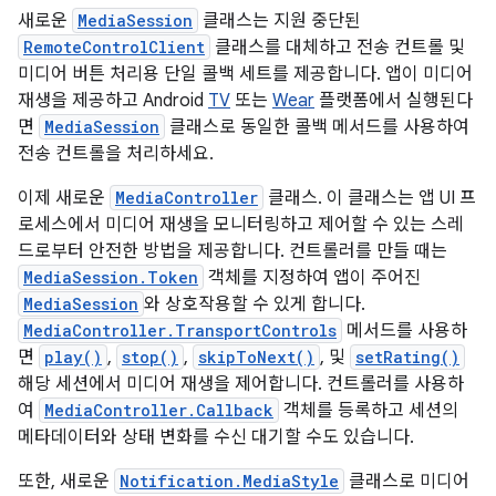
새로운
MediaSession
클래스는 지원 중단된
RemoteControlClient
클래스를 대체하고 전송 컨트롤 및
미디어 버튼 처리용 단일 콜백 세트를 제공합니다. 앱이 미디어
재생을 제공하고 Android
TV
또는
Wear
플랫폼에서 실행된다
면
MediaSession
클래스로 동일한 콜백 메서드를 사용하여
전송 컨트롤을 처리하세요.
이제 새로운
MediaController
클래스. 이 클래스는 앱 UI 프
로세스에서 미디어 재생을 모니터링하고 제어할 수 있는 스레
드로부터 안전한 방법을 제공합니다. 컨트롤러를 만들 때는
MediaSession.Token
객체를 지정하여 앱이 주어진
MediaSession
와 상호작용할 수 있게 합니다.
MediaController.TransportControls
메서드를 사용하
면
play()
,
stop()
,
skipToNext()
, 및
setRating()
해당 세션에서 미디어 재생을 제어합니다. 컨트롤러를 사용하
여
MediaController.Callback
객체를 등록하고 세션의
메타데이터와 상태 변화를 수신 대기할 수도 있습니다.
또한, 새로운
Notification.MediaStyle
클래스로 미디어