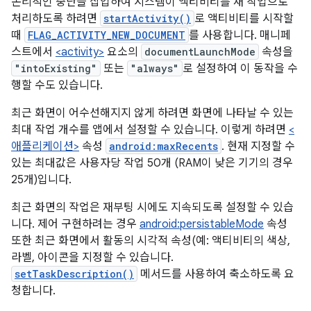
논리적인 중단을 삽입하여 시스템이 액티비티를 새 작업으로
처리하도록 하려면
startActivity()
로 액티비티를 시작할
때
FLAG_ACTIVITY_NEW_DOCUMENT
를 사용합니다. 매니페
스트에서
<activity>
요소의
documentLaunchMode
속성을
"intoExisting"
또는
"always"
로 설정하여 이 동작을 수
행할 수도 있습니다.
최근 화면이 어수선해지지 않게 하려면 화면에 나타날 수 있는
최대 작업 개수를 앱에서 설정할 수 있습니다. 이렇게 하려면
<
애플리케이션>
속성
android:maxRecents
. 현재 지정할 수
있는 최대값은 사용자당 작업 50개 (RAM이 낮은 기기의 경우
25개)입니다.
최근 화면의 작업은 재부팅 시에도 지속되도록 설정할 수 있습
니다. 제어 구현하려는 경우
android:persistableMode
속성
또한 최근 화면에서 활동의 시각적 속성(예: 액티비티의 색상,
라벨, 아이콘을 지정할 수 있습니다.
setTaskDescription()
메서드를 사용하여 축소하도록 요
청합니다.