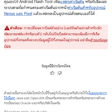
คุณจะใช้ Android Flash Tool เพื่อ
แฟลชค่าเริ่มต้น
หรือรับอิมเมจ
ระบบตามข้อกำหนดของค่าเริ่มต้นจากหน้า
ค่าเริ่มต้นสำหรับอุปกรณ์
Nexus และ Pixel
แล้วแฟลชลงในอุปกรณ์ด้วยตนเองก็ได้
คำเตือน:
การเปลี่ยนจากบิลด์ตัวอย่าง (เวอร์ชันตัวอย่างสำหรับนัก
พัฒนาซอฟต์แวร์หรือเบต้า) กลับไปเป็นบิลด์สาธารณะต้องมีการรีเซ็ต
อุปกรณ์ทั้งหมดซึ่งจะลบข้อมูลผู้ใช้ทั้งหมดในอุปกรณ์ อย่าลืม
สำรองข้อมูล
ก่อน
ข้อมูลนี้มีประโยชน์ไหม
ตัวอย่างเนื้อหาและโค้ดในหน้าเว็บนี้ขึ้นอยู่กับใบอนุญาตที่อธิบายไว้ใน
ใบอนุญาตการ
ใช้เนื้อหา
Java และ OpenJDK เป็นเครื่องหมายการค้าหรือเครื่องหมายการค้าจด
ทะเบียนของ Oracle และ/หรือบริษัทในเครือ