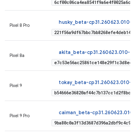
6cf00c06ca4ea8541f9a6e4f0025a6c5
husky_beta-cp31.260623.010-f
Pixel 8 Pro
221f56a9df67bbc7bb8268efe4deb142
akita_beta-cp31.260623.010-f
Pixel 8a
e7c53e56ac25861ce148e29f1c3d8ed0
tokay_beta-cp31.260623.010-f
Pixel 9
b54666e36820af44c7b137cc1d2f8bcb
caiman_beta-cp31.260623.010
Pixel 9 Pro
9ba80c0a3f13d3687d396a2dbf9c4c958