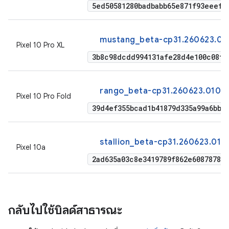
5ed50581280badbabb65e871f93eeef1
mustang_beta-cp31.260623.01
Pixel 10 Pro XL
3b8c98dcdd994131afe28d4e100c08f9
rango_beta-cp31.260623.010-f
Pixel 10 Pro Fold
39d4ef355bcad1b41879d335a99a6bbf
stallion_beta-cp31.260623.010
Pixel 10a
2ad635a03c8e3419789f862e6087878c
กลับไปใช้บิลด์สาธารณะ