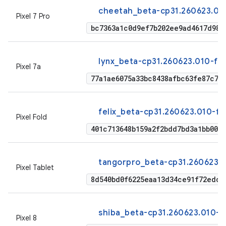
cheetah_beta-cp31.260623.010
Pixel 7 Pro
bc7363a1c0d9ef7b202ee9ad4617d985
lynx_beta-cp31.260623.010-fa
Pixel 7a
77a1ae6075a33bc8438afbc63fe87c7a
felix_beta-cp31.260623.010-fa
Pixel Fold
401c713648b159a2f2bdd7bd3a1bb00c5
tangorpro_beta-cp31.260623.
Pixel Tablet
8d540bd0f6225eaa13d34ce91f72edc0
shiba_beta-cp31.260623.010-f
Pixel 8