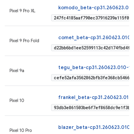
komodo_beta-cp31.260623.010
Pixel 9 Pro XL
247fc4185aaf790ec37916239a115f0d8
comet_beta-cp31.260623.010-
Pixel 9 Pro Fold
d22bb6bd1ee52599113c42d174fbd4fa
tegu_beta-cp31.260623.010-fa
Pixel 9a
cefe52afa3562862bfb3fe368cb54662
frankel_beta-cp31.260623.010
Pixel 10
93db3e861503be6f7ef8658dc9e1f3b7
blazer_beta-cp31.260623.010-
Pixel 10 Pro