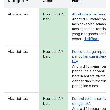
Kategori
Jenis
Nama
Aksesibilitas
Fitur dan API
API aksesibilitas yang 
baru
Android 16 menambahk
meningkatkan semantik
meningkatkan konsiste
yang mengandalkan laya
seperti
TalkBack
.
Aksesibilitas
Fitur dan API
Ponsel sebagai input m
baru
panggilan suara denga
LEA
Android 16 menambahk
pengguna alat bantu d
beralih antara mikrofo
dengar dan mikrofon di
panggilan suara.
Aksesibilitas
Fitur dan API
Kontrol volume sekitar 
baru
dengar LEA
Android 16 menambahk