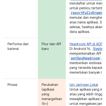
mendaftar untuk meneri
untuk pemicu tertentu s
reportFullyDrawn
a
memulai dan menghenti
atas nama aplikasi. Set
selesai, hasilnya akan d
data aplikasi.
Performa dan
Fitur dan API
Headroom API di ADPF
System
baterai
baru
Di Android 16,
g
memperkenalkan API
getGpuHeadroom
, y
memberikan estimasi r
yang tersedia kepada g
memerlukan banyak res
Privasi
Perubahan
Izin Jaringan Lokal
(aplikasi
Untuk aplikasi yang me
yang
atau yang lebih tinggi,
menargetkan
mewajibkan aplikasi men
16+)
untuk mengakses jaring