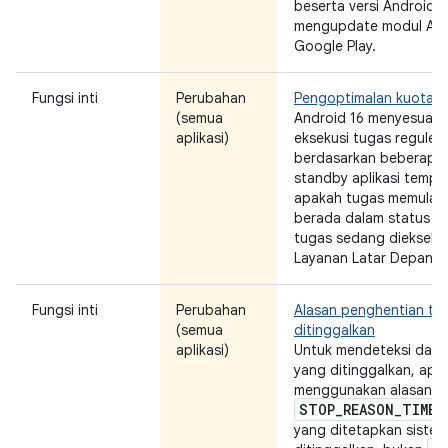
beserta versi Android 
mengupdate modul ART 
Google Play.
Fungsi inti
Perubahan
Pengoptimalan kuota 
(semua
Android 16 menyesuaik
aplikasi)
eksekusi tugas reguler
berdasarkan beberapa 
standby aplikasi tempat
apakah tugas memulai e
berada dalam status te
tugas sedang dieksekus
Layanan Latar Depan.
Fungsi inti
Perubahan
Alasan penghentian tu
(semua
ditinggalkan
aplikasi)
Untuk mendeteksi dan 
yang ditinggalkan, apli
menggunakan alasan p
STOP
_
REASON
_
TIMEO
yang ditetapkan sistem