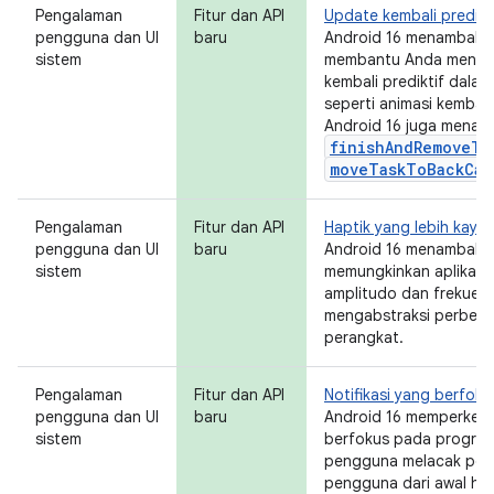
Pengalaman
Fitur dan API
Update kembali predikt
pengguna dan UI
baru
Android 16 menambahka
sistem
membantu Anda mengakt
kembali prediktif dalam
seperti animasi kembali
Android 16 juga mena
finishAndRemoveTa
moveTaskToBackCal
Pengalaman
Fitur dan API
Haptik yang lebih kaya
pengguna dan UI
baru
Android 16 menambah
sistem
memungkinkan aplikasi
amplitudo dan frekuensi
mengabstraksi perbed
perangkat.
Pengalaman
Fitur dan API
Notifikasi yang berfok
pengguna dan UI
baru
Android 16 memperkenal
sistem
berfokus pada progre
pengguna melacak perj
pengguna dari awal hi