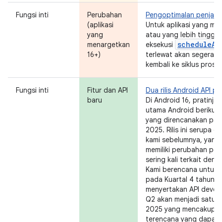
Fungsi inti
Perubahan
Pengoptimalan penjadwa
(aplikasi
Untuk aplikasi yang me
yang
atau yang lebih tinggi,
scheduleAt
menargetkan
eksekusi
16+)
terlewat akan segera di
kembali ke siklus proses
Fungsi inti
Fitur dan API
Dua rilis Android API 
baru
Di Android 16, pratinjau 
utama Android berikut
yang direncanakan pada
2025. Rilis ini serupa d
kami sebelumnya, yang
memiliki perubahan per
sering kali terkait den
Kami berencana untuk me
pada Kuartal 4 tahun 2
menyertakan API develo
Q2 akan menjadi satu-s
2025 yang mencakup pe
terencana yang dapat m