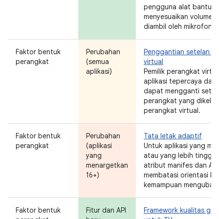
pengguna alat bantu d
menyesuaikan volume su
diambil oleh mikrofon a
Faktor bentuk
Perubahan
Penggantian setelan ol
perangkat
(semua
virtual
aplikasi)
Pemilik perangkat virtu
aplikasi tepercaya dan 
dapat mengganti setelan
perangkat yang dikelola
perangkat virtual.
Faktor bentuk
Perubahan
Tata letak adaptif
perangkat
(aplikasi
Untuk aplikasi yang me
yang
atau yang lebih tinggi
menargetkan
atribut manifes dan AP
16+)
membatasi orientasi lay
kemampuan mengubah 
Faktor bentuk
Fitur dan API
Framework kualitas ga