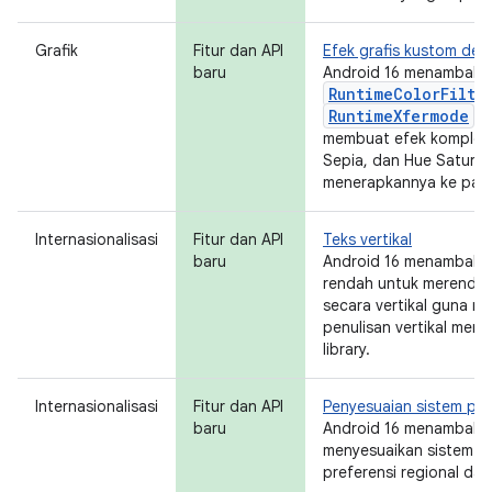
Grafik
Fitur dan API
Efek grafis kustom de
baru
Android 16 menambahk
RuntimeColorFilte
RuntimeXfermode
, 
membuat efek kompleks
Sepia, dan Hue Saturati
menerapkannya ke pang
Internasionalisasi
Fitur dan API
Teks vertikal
baru
Android 16 menambahk
rendah untuk merender
secara vertikal guna 
penulisan vertikal men
library.
Internasionalisasi
Fitur dan API
Penyesuaian sistem pe
baru
Android 16 menambahk
menyesuaikan sistem p
preferensi regional dal