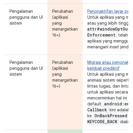
Pengalaman
Perubahan
Penonaktifan layar pen
pengguna dan UI
(aplikasi
Untuk aplikasi yang me
sistem
yang
atau yang lebih tinggi,
attr#window
Opt
Out
E
menargetkan
Enforcement
16+)
telah d
aplikasi yang menggun
menangani inset jendel
Pengalaman
Perubahan
Migrasi atau penonakti
pengguna dan UI
(aplikasi
kembali prediktif
sistem
yang
Untuk aplikasi yang me
menargetkan
animasi sistem seperti 
16+)
lintas tugas, dan lintas 
untuk aplikasi secara d
mencerminkan hal ini dal
android:ena
default
Callback
kini adalah
On
Back
Pressed
ke
d
KEYCODE
_
BACK
diabai