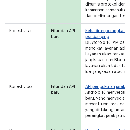
dinamis protokol deng
keamanan termasuk enk
dan perlindungan terh
Konektivitas
Fitur dan API
Kehadiran perangkat p
baru
pendamping
Di Android 16, API baru
mengikat layanan aplik
Layanan akan terikat s
jangkauan dan Bluetoo
layanan akan tidak teri
luar jangkauan atau Bl
Konektivitas
Fitur dan API
API pengukuran jarak g
baru
Android 16 menyertak
baru, yang menyediaka
menentukan jarak dan 
yang didukung antara p
perangkat jarak jauh.