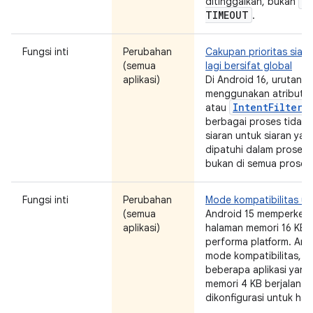
S
ditinggalkan, bukan
TIMEOUT
.
Fungsi inti
Perubahan
Cakupan prioritas siara
(semua
lagi bersifat global
aplikasi)
Di Android 16, urutan p
menggunakan atribut
IntentFilter#
atau
berbagai proses tidak a
siaran untuk siaran ya
dipatuhi dalam proses 
bukan di semua proses 
Fungsi inti
Perubahan
Mode kompatibilitas uk
(semua
Android 15 memperkena
aplikasi)
halaman memori 16 KB 
performa platform. An
mode kompatibilitas, 
beberapa aplikasi yang
memori 4 KB berjalan d
dikonfigurasi untuk ha