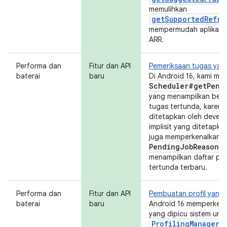
memulihkan
getSupportedRefre
mempermudah aplikasi
ARR.
Performa dan
Fitur dan API
Pemeriksaan tugas yang
baterai
baru
Di Android 16, kami m
Scheduler#
get
Pend
yang menampilkan beb
tugas tertunda, karena
ditetapkan oleh devel
implisit yang ditetapka
juga memperkenalkan
Pending
Job
Reasons
menampilkan daftar pe
tertunda terbaru.
Performa dan
Fitur dan API
Pembuatan profil yang 
baterai
baru
Android 16 memperkena
yang dipicu sistem unt
ProfilingManager
.