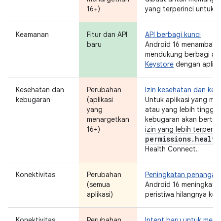
16+)
yang terperinci untuk 
Keamanan
Fitur dan API
API berbagi kunci
baru
Android 16 menambahk
mendukung berbagi aks
Keystore
dengan aplikas
Kesehatan dan
Perubahan
Izin kesehatan dan ke
kebugaran
(aplikasi
Untuk aplikasi yang me
yang
atau yang lebih tinggi,
menargetkan
kebugaran akan bertran
16+)
izin yang lebih terperin
permissions
.
health
Health Connect.
Konektivitas
Perubahan
Peningkatan penangana
(semua
Android 16 meningkat
aplikasi)
peristiwa hilangnya kon
Konektivitas
Perubahan
Intent baru untuk mena