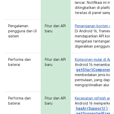
lancar. Notifikasi ini mem
ditingkatkan di platfor
teratas di panel samping
Pengalaman
Fitur dan API
Penanganan konten unt
pengguna dan UI
baru
Di Android 16, framewo
sistem
mendapatkan API konte
mengatasi tantangan w
digerakkan pengguna.
Performa dan
Fitur dan API
Komponen mulai di Appl
baterai
baru
Android 16 menambahk
getStartComponent
membedakan jenis kom
permulaan, yang dapa
mengoptimalkan alur pe
Performa dan
Fitur dan API
Kecepatan refresh adap
baterai
baru
Android 16 memperkena
hasArrSupport()
d
getSuggestedFrame