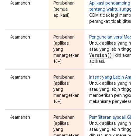
Keamanan
Perubahan
Aplikasi pendamping tid
(semua
tentang waktu tunggu
aplikasi)
CDM tidak lagi memberi 
perangkat tidak ditemu
Keamanan
Perubahan
Penguncian versi Medi
(aplikasi
Untuk aplikasi yang me
yang
atau yang lebih tinggi,
Version(
)
menargetkan
kini akan u
16+)
aplikasi.
Keamanan
Perubahan
Intent yang Lebih Aman
(aplikasi
Untuk aplikasi yang me
yang
atau yang lebih tinggi, 
menargetkan
memberikan peningkat
16+)
mekanisme penyelesaian
Keamanan
Perubahan
Pemfilteran syscall GPU
(aplikasi
Untuk aplikasi yang me
yang
atau yang lebih tinggi, 
menargetkan
dibuat untuk memungki