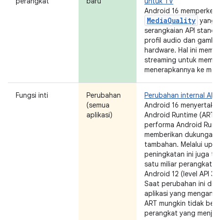
perangkat
baru
untuk TV
Android 16 memperkena
MediaQuality
yang 
serangkaian API stand
profil audio dan gambar
hardware. Hal ini memun
streaming untuk membua
menerapkannya ke medi
Fungsi inti
Perubahan
Perubahan internal ART
(semua
Android 16 menyertaka
aplikasi)
Android Runtime (ART)
performa Android Runt
memberikan dukungan u
tambahan. Melalui upda
peningkatan ini juga ter
satu miliar perangkat 
Android 12 (level API 31
Saat perubahan ini diril
aplikasi yang mengandal
ART mungkin tidak berf
perangkat yang menjala