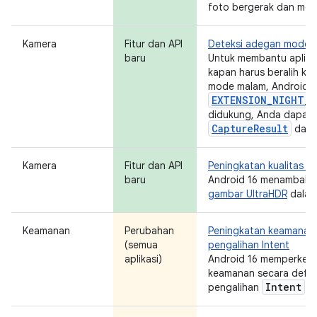
foto bergerak dan men
Kamera
Fitur dan API
Deteksi adegan mode 
baru
Untuk membantu aplika
kapan harus beralih ke 
mode malam, Android 
EXTENSION_NIGHT_M
didukung, Anda dapat
CaptureResult
dala
Kamera
Fitur dan API
Peningkatan kualitas g
baru
Android 16 menambahk
gambar UltraHDR
dalam 
Keamanan
Perubahan
Peningkatan keamanan
(semua
pengalihan Intent
aplikasi)
Android 16 memperkena
keamanan secara defaul
Intent
pengalihan
.