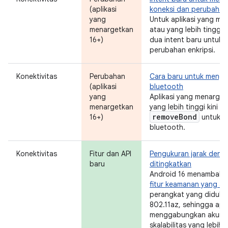
(aplikasi
koneksi dan perubahan 
yang
Untuk aplikasi yang me
menargetkan
atau yang lebih tinggi,
16+)
dua intent baru untuk 
perubahan enkripsi.
Konektivitas
Perubahan
Cara baru untuk meng
(aplikasi
bluetooth
yang
Aplikasi yang menarget
menargetkan
yang lebih tinggi kini
remove
Bond
16+)
untuk m
bluetooth.
Konektivitas
Fitur dan API
Pengukuran jarak den
baru
ditingkatkan
Android 16 menambahk
fitur keamanan yang an
perangkat yang diduku
802.11az, sehingga apl
menggabungkan akurasi 
skalabilitas yang lebih