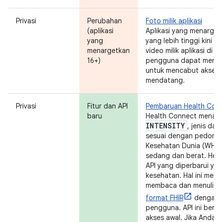
Privasi
Perubahan
Foto milik aplikasi
(aplikasi
Aplikasi yang menarget
yang
yang lebih tinggi kini t
menargetkan
video milik aplikasi di 
16+)
pengguna dapat membat
untuk mencabut akses a
mendatang.
Privasi
Fitur dan API
Pembaruan Health Con
baru
Health Connect mena
INTENSITY
, jenis da
sesuai dengan pedoman
Kesehatan Dunia (WHO) 
sedang dan berat. Heal
API yang diperbarui y
kesehatan. Hal ini memu
membaca dan menulis c
format FHIR
dengan iz
pengguna. API ini ber
akses awal. Jika Anda in