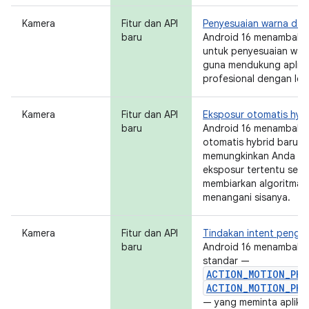
Kamera
Fitur dan API
Penyesuaian warna dan 
baru
Android 16 menambahk
untuk penyesuaian warn
guna mendukung aplika
profesional dengan lebi
Kamera
Fitur dan API
Eksposur otomatis hybr
baru
Android 16 menambahk
otomatis hybrid baru k
memungkinkan Anda me
eksposur tertentu seca
membiarkan algoritma 
menangani sisanya.
Kamera
Fitur dan API
Tindakan intent penga
baru
Android 16 menambahka
standar —
ACTION_MOTION_PHO
ACTION_MOTION_PHO
— yang meminta aplika