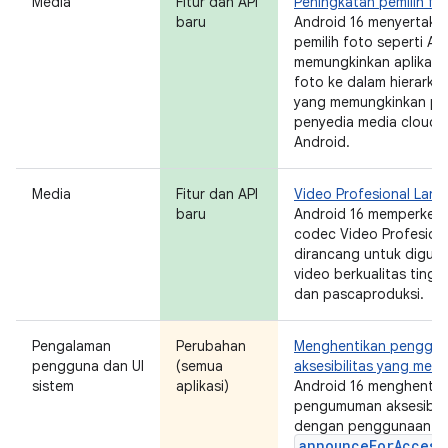
Media
Fitur dan API
Peningkatan pemilih fo
baru
Android 16 menyertaka
pemilih foto seperti AP
memungkinkan aplikasi
foto ke dalam hierarki 
yang memungkinkan pen
penyedia media cloud u
Android.
Media
Fitur dan API
Video Profesional Lanj
baru
Android 16 memperkena
codec Video Profesiona
dirancang untuk digun
video berkualitas tingg
dan pascaproduksi.
Pengalaman
Perubahan
Menghentikan penggu
pengguna dan UI
(semua
aksesibilitas yang me
sistem
aplikasi)
Android 16 menghenti
pengumuman aksesibilit
dengan penggunaan
announceForAccess