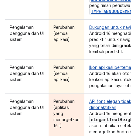
pengiriman peristiwa aks
TYPE_ANNOUNCEMENT
Pengalaman
Perubahan
Dukungan untuk naviga
pengguna dan UI
(semua
Android 16 menghadirk
sistem
aplikasi)
prediktif untuk navigasi
yang telah dimigrasika
kembali prediktif.
Pengalaman
Perubahan
Ikon aplikasi bertema 
pengguna dan UI
(semua
Android 16 akan otoma
sistem
aplikasi)
ke ikon aplikasi untuk 
pengalaman layar utama
Pengalaman
Perubahan
API font elegan tidak d
pengguna dan UI
(aplikasi
dinonaktifkan
sistem
yang
Android 16 menghentik
elegant
Text
Height
menargetkan
16+)
akan diabaikan setelah 
menargetkan Android 1