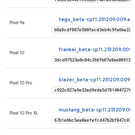
tegu_beta-cp11.251209.009.a1
Pixel 9a
b8a8cdf807e500facd3eb4c9fa6ba22f
frankel_beta-cp11.251209.009.
Pixel 10
3dcd97523a0c04c266fb07a8aa08913b6
blazer_beta-cp11.251209.009.a
Pixel 10 Pro
c922c027a9e33ad9eda5d781404727f5
mustang_beta-cp11.251209.009
Pixel 10 Pro XL
67b1e6bc5ea0aefefcd47b2bf047c07e