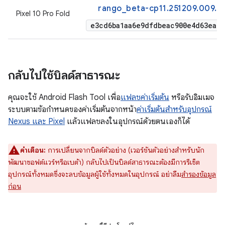
rango_beta-cp11.251209.009.a1
Pixel 10 Pro Fold
e3cd6ba1aa6e9dfdbeac900e4d63ea80
กลับไปใช้บิลด์สาธารณะ
คุณจะใช้ Android Flash Tool เพื่อ
แฟลชค่าเริ่มต้น
หรือรับอิมเมจ
ระบบตามข้อกำหนดของค่าเริ่มต้นจากหน้า
ค่าเริ่มต้นสำหรับอุปกรณ์
Nexus และ Pixel
แล้วแฟลชลงในอุปกรณ์ด้วยตนเองก็ได้
คำเตือน:
การเปลี่ยนจากบิลด์ตัวอย่าง (เวอร์ชันตัวอย่างสำหรับนัก
พัฒนาซอฟต์แวร์หรือเบต้า) กลับไปเป็นบิลด์สาธารณะต้องมีการรีเซ็ต
อุปกรณ์ทั้งหมดซึ่งจะลบข้อมูลผู้ใช้ทั้งหมดในอุปกรณ์ อย่าลืม
สำรองข้อมูล
ก่อน