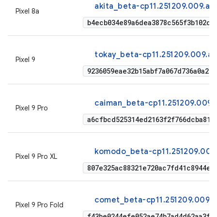
akita_beta-cp11.251209.009.a1
Pixel 8a
b4ecb034e89a6dea3878c565f3b102d6
tokay_beta-cp11.251209.009.a1
Pixel 9
9236059eae32b15abf7a067d736a0a21
caiman_beta-cp11.251209.009.a
Pixel 9 Pro
a6cfbcd525314ed2163f2f766dcba81e
komodo_beta-cp11.251209.009.
Pixel 9 Pro XL
807e325ac88321e720ac7fd41c8944e9
comet_beta-cp11.251209.009.a
Pixel 9 Pro Fold
f43be0244efe052ae74b7ad4d62aa3f8