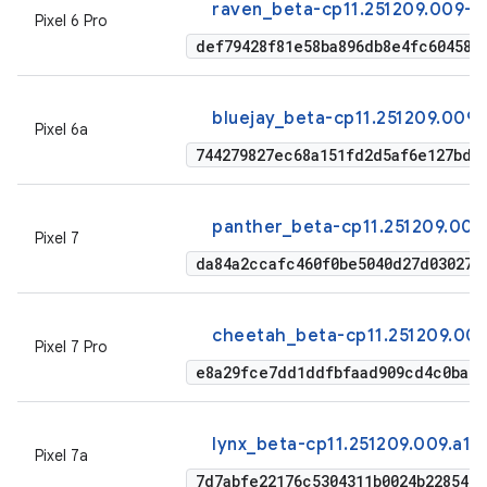
raven_beta-cp11.251209.009-f
Pixel 6 Pro
def79428f81e58ba896db8e4fc604582
bluejay_beta-cp11.251209.009-
Pixel 6a
744279827ec68a151fd2d5af6e127bd3
panther_beta-cp11.251209.009
Pixel 7
da84a2ccafc460f0be5040d27d03027f
cheetah_beta-cp11.251209.009
Pixel 7 Pro
e8a29fce7dd1ddfbfaad909cd4c0ba18
lynx_beta-cp11.251209.009.a1-
Pixel 7a
7d7abfe22176c5304311b0024b22854b