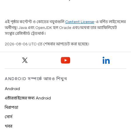
এই পৃষ্ঠার কন্টেন্ট ও কোডের নমুনাগুলি
Content License
-এ বর্ণিত লাইসেন্সের
অধীনস্থ। Java এবং OpenJDK হল Oracle এবং/অথবা তার অ্যাফিলিয়েট
সংস্থার রেজিস্টার্ড ট্রেডমার্ক।
2026-08-06 UTC-তে শেষবার আপডেট করা হয়েছে।
ANDROID সম্পর্কে আরও শিখুন
Android
এন্টারপ্রাইজের জন্য Android
নিরাপত্তা
সোর্স
খবর