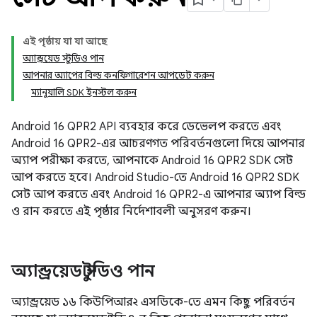
এই পৃষ্ঠায় যা যা আছে
অ্যান্ড্রয়েড স্টুডিও পান
আপনার অ্যাপের বিল্ড কনফিগারেশন আপডেট করুন
ম্যানুয়ালি SDK ইনস্টল করুন
Android 16 QPR2 API ব্যবহার করে ডেভেলপ করতে এবং
Android 16 QPR2-এর আচরণগত পরিবর্তনগুলো দিয়ে আপনার
অ্যাপ পরীক্ষা করতে, আপনাকে Android 16 QPR2 SDK সেট
আপ করতে হবে। Android Studio-তে Android 16 QPR2 SDK
সেট আপ করতে এবং Android 16 QPR2-এ আপনার অ্যাপ বিল্ড
ও রান করতে এই পৃষ্ঠার নির্দেশাবলী অনুসরণ করুন।
অ্যান্ড্রয়েড স্টুডিও পান
অ্যান্ড্রয়েড ১৬ কিউপিআর২ এসডিকে-তে এমন কিছু পরিবর্তন