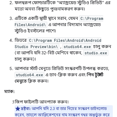
ফলস্বরূপ ফোল্ডারটিকে "অ্যান্ড্রয়েড স্টুডিও প্রিভিউ" এর
মতো অনন্য কিছুতে পুনঃনামকরণ করুন।
এটিকে একটি স্থায়ী স্থানে সরান, যেমন
C:\Program
Files\Android\
এ আপনার বিদ্যমান অ্যান্ড্রয়েড
স্টুডিও ইনস্টলের পাশে।
ভিতরে
C:\Program Files\Android\Android
Studio Preview\bin\
,
studio64.exe
চালু করুন
(বা আপনি যদি 32-বিট মেশিনে থাকেন,
studio.exe
চালু করুন)।
আপনার স্টার্ট মেনুতে প্রিভিউ সংস্করণটি উপলব্ধ করতে,
studio64.exe
এ ডান-ক্লিক করুন এবং
পিন টু স্টার্ট
মেনুতে
ক্লিক করুন।
ম্যাক:
জিপ ফাইলটি আনপ্যাক করুন।
দ্রষ্টব্য:
আপনি যদি 2.3 বা তার নিচের সংস্করণ ডাউনলোড
করেন, তাহলে অ্যাপ্লিকেশনের নাম সংস্করণ নম্বর অন্তর্ভুক্ত করে