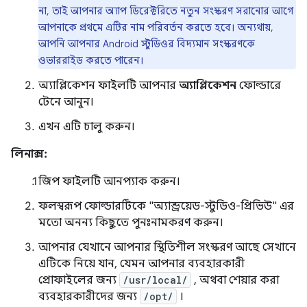
না, তাই আপনার অ্যাপ ডিরেক্টরিতে নতুন সংস্করণ সরানোর আগে
আপনাকে প্রথমে এটির নাম পরিবর্তন করতে হবে। অন্যথায়,
আপনি আপনার Android স্টুডিওর বিদ্যমান সংস্করণকে
ওভাররাইড করতে পারেন।
অ্যাপ্লিকেশন ফাইলটি আপনার
অ্যাপ্লিকেশন
ফোল্ডারে
টেনে আনুন।
এখন এটি চালু করুন।
লিনাক্স:
জিপ ফাইলটি আনপ্যাক করুন।
ফলস্বরূপ ফোল্ডারটিকে "অ্যান্ড্রয়েড-স্টুডিও-প্রিভিউ" এর
মতো অনন্য কিছুতে পুনঃনামকরণ করুন।
আপনার যেখানে আপনার স্থিতিশীল সংস্করণ আছে সেখানে
এটিকে নিয়ে যান, যেমন আপনার ব্যবহারকারী
প্রোফাইলের জন্য
/usr/local/
, অথবা শেয়ার করা
ব্যবহারকারীদের জন্য
/opt/
।