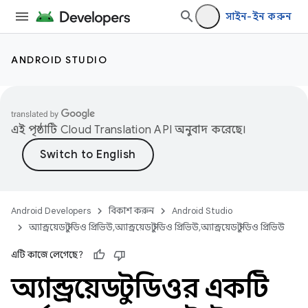
সাইন-ইন করুন
ANDROID STUDIO
এই পৃষ্ঠাটি
Cloud Translation API
অনুবাদ করেছে।
Android Developers
বিকাশ করুন
Android Studio
অ্যান্ড্রয়েড স্টুডিও প্রিভিউ,অ্যান্ড্রয়েড স্টুডিও প্রিভিউ,অ্যান্ড্রয়েড স্টুডিও প্রিভিউ
এটি কাজে লেগেছে?
অ্যান্ড্রয়েড স্টুডিওর একটি