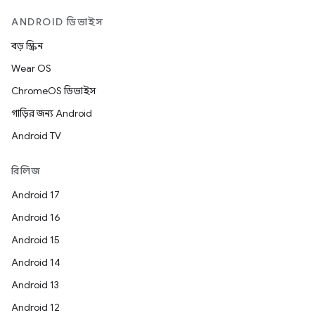
ANDROID ডিভাইস
বড় স্ক্রিন
Wear OS
ChromeOS ডিভাইস
গাড়ির জন্য Android
Android TV
রিলিজ
Android 17
Android 16
Android 15
Android 14
Android 13
Android 12