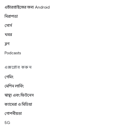
এন্টারপ্রাইজের জন্য Android
নিরাপত্তা
সোর্স
খবর
ব্লগ
Podcasts
এক্সপ্লোর করুন
গেমিং
মেশিন লার্নিং
স্বাস্থ্য এবং ফিটনেস
ক্যামেরা ও মিডিয়া
গোপনীয়তা
5G