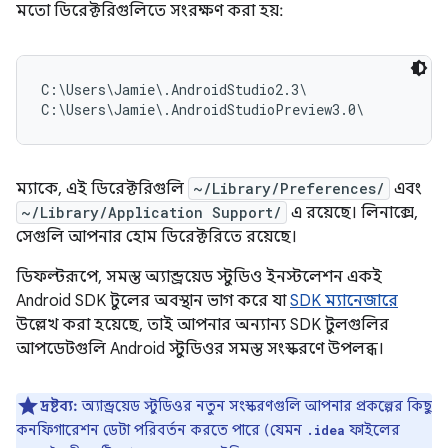
মতো ডিরেক্টরিগুলিতে সংরক্ষণ করা হয়:
C:\Users\Jamie\.AndroidStudio2.3\

ম্যাকে, এই ডিরেক্টরিগুলি
~/Library/Preferences/
এবং
~/Library/Application Support/
এ রয়েছে। লিনাক্সে,
সেগুলি আপনার হোম ডিরেক্টরিতে রয়েছে।
ডিফল্টরূপে, সমস্ত অ্যান্ড্রয়েড স্টুডিও ইনস্টলেশন একই
Android SDK টুলের অবস্থান ভাগ করে যা
SDK ম্যানেজারে
উল্লেখ করা হয়েছে, তাই আপনার অন্যান্য SDK টুলগুলির
আপডেটগুলি Android স্টুডিওর সমস্ত সংস্করণে উপলব্ধ।
দ্রষ্টব্য:
অ্যান্ড্রয়েড স্টুডিওর নতুন সংস্করণগুলি আপনার প্রকল্পের কিছু
কনফিগারেশন ডেটা পরিবর্তন করতে পারে (যেমন
ফাইলের
.idea