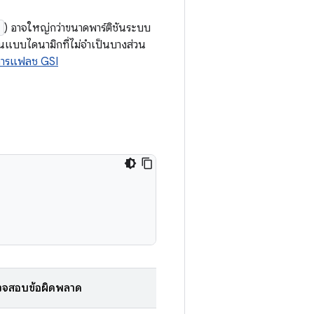
_
) อาจใหญ่กว่าขนาดพาร์ติชันระบบ
ันแบบไดนามิกที่ไม่จำเป็นบางส่วน
การแฟลช GSI
วจสอบข้อผิดพลาด