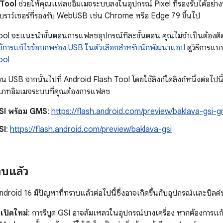
 Tool
ช่วยให้คุณแฟลชอิมเมจระบบลงในอุปกรณ์ Pixel ที่รองรับได้อย่า
เบราว์เซอร์ที่รองรับ WebUSB เช่น Chrome หรือ Edge 79 ขึ้นไป
ol จะแนะนำขั้นตอนการแฟลชอุปกรณ์ทีละขั้นตอน คุณไม่จำเป็นต้องติดตั
ช้การแก้ไขข้อบกพร่อง USB ในตัวเลือกสำหรับนักพัฒนาแอป
ดูวิธีการแ
ool
ผ่าน USB จากนั้นไปที่ Android Flash Tool โดยใช้ลิงก์ใดลิงก์หนึ่งต่อ
บประเภทอิมเมจระบบที่คุณต้องการแฟลช
I พร้อม GMS
:
https://flash.android.com/preview/baklava-gsi-
SI
:
https://flash.android.com/preview/baklava-gsi
าบแล้ว
droid 16 มีปัญหาที่ทราบแล้วต่อไปนี้ซึ่งอาจเกิดขึ้นกับอุปกรณ์และบิลด
เปิดใหม่
: การรีบูต GSI อาจล้มเหลวในอุปกรณ์บางเครื่อง หากต้องการแก้ไข