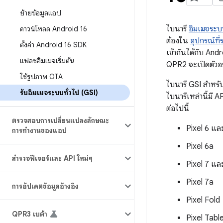
ย้ายข้อมูลแอป
ไบนารี
อิมเมจระบบ
ดาวน์โหลด Android 16
ต้องใน
อุปกรณ์ที
ตั้งค่า Android 16 SDK
เข้ากันได้กับ An
แฟลชอิมเมจเริ่มต้น
QPR2 จะเปิดตัวอ
ใช้รูปภาพ OTA
ไบนารี GSI สำหรั
รับอิมเมจระบบทั่วไป (GSI)
ไบนารีเหล่านี้มี
ต่อไปนี้
ตรวจสอบการเปลี่ยนแปลงลักษณะ
Pixel 6 แล
การทำงานของแอป
Pixel 6a
สำรวจฟีเจอร์และ API ใหม่ๆ
Pixel 7 แล
Pixel 7a
การอัปเดตข้อมูลอ้างอิง
Pixel Fold
QPR3 เบต้า
Pixel Tabl