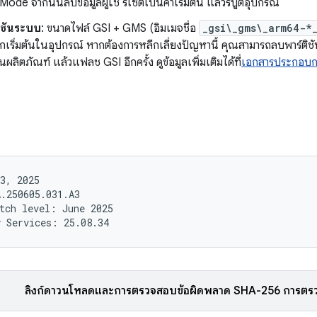
de จากนั้นลบข้อมูลผู้ใช้ รีเซ็ตเป็นค่าเริ่มต้น แล้วรีบูตอุปกรณ์
ิชันระบบ
: ขนาดไฟล์ GSI + GMS (อิมเมจชื่อ
_gsi\_gms\_arm64-*
เริ่มต้นในอุปกรณ์ หากต้องการหลีกเลี่ยงปัญหานี้ คุณสามารถลบพาร์ติช
ันผลิตภัณฑ์ แล้วแฟลช GSI อีกครั้ง ดูข้อมูลเพิ่มเติมได้ที่
เอกสารประกอบ
3, 2025

.250605.031.A3

tch level: June 2025

ลิงก์ดาวน์โหลดและการตรวจสอบข้อผิดพลาด SHA-256 การตร