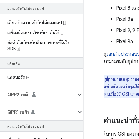
Pixel 8 แล
ความเข้ากันได้ของแอป
Pixel 8a
เกี่ยวกับความเข้ากันได้ของแอป ⍈
Pixel 9, 9
เครื่องมือเฟรมเวิร์กที่เข้ากันได้ ⍈
Pixel 9a
ข้อจำกัดเกี่ยวกับอินเทอร์เฟซที่ไม่ใช่
SDK ⍈
ดู
เอกสารประกอบข
เหมาะสมกับอุปกร
เพิ่มเติม
แดชบอร์ด ⍈
หมายเหตุ:
ราย
อย่างชัดเจนว่าคุณใช
พบเมื่อใช้ GSI เร
QPR2 เบต้า
QPR1 เบต้า
คำแนะนำทั่
ความเข้ากันได้ของแอป
ไบนารี GSI มีควา