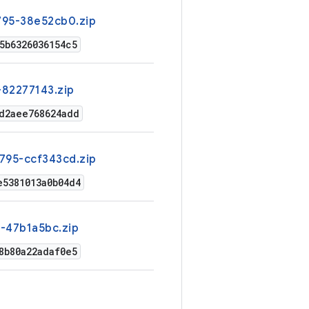
795-38e52cb0.zip
5b6326036154c5
82277143.zip
d2aee768624add
795-ccf343cd.zip
e5381013a0b04d4
-47b1a5bc.zip
8b80a22adaf0e5