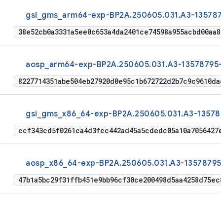
gsi_gms_arm64-exp-BP2A.250605.031.A3-13578
38e52cb0a3331a5ee0c653a4da2401ce74598a955acbd00aa8
aosp_arm64-exp-BP2A.250605.031.A3-13578795-
8227714351abe504eb27920d0e95c1b672722d2b7c9c9610da
gsi_gms_x86_64-exp-BP2A.250605.031.A3-13578
ccf343cd5f0261ca4d3fcc442ad45a5cdedc05a10a7056427
aosp_x86_64-exp-BP2A.250605.031.A3-13578795
47b1a5bc29f31ffb451e9bb96cf30ce200498d5aa4258d75ec