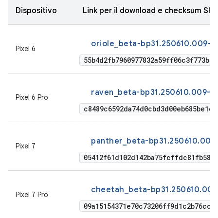
Dispositivo
Link per il download e checksum SH
oriole_beta-bp31.250610.009-f
Pixel 6
55b4d2fb7960977832a59ff06c3f773b0
raven_beta-bp31.250610.009-fa
Pixel 6 Pro
c8489c6592da74d0cbd3d00eb685be1c5
panther_beta-bp31.250610.009-
Pixel 7
05412f61d102d142ba75fcffdc81fb582
cheetah_beta-bp31.250610.009-
Pixel 7 Pro
09a15154371e70c73206ff9d1c2b76ccc