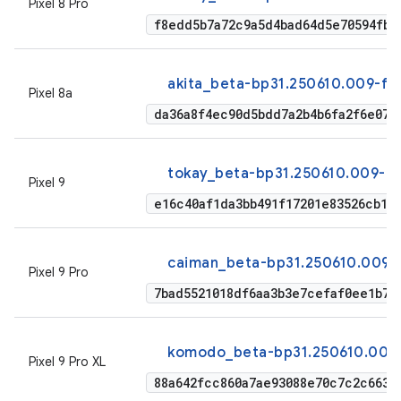
Pixel 8 Pro
f8edd5b7a72c9a5d4bad64d5e70594fb2
akita_beta-bp31.250610.009-fa
Pixel 8a
da36a8f4ec90d5bdd7a2b4b6fa2f6e075
tokay_beta-bp31.250610.009-fa
Pixel 9
e16c40af1da3bb491f17201e83526cb18
caiman_beta-bp31.250610.009-f
Pixel 9 Pro
7bad5521018df6aa3b3e7cefaf0ee1b74
komodo_beta-bp31.250610.009-
Pixel 9 Pro XL
88a642fcc860a7ae93088e70c7c2c663a