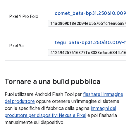
comet_beta-bp31.250610.009-f
Pixel 9 Pro Fold
11ad869bf8e2b04ec56765fc1ea65a84a
tegu_beta-bp31.250610.009-fac
Pixel 9a
412494257616877fc3338e6cc634fb164b
Tornare a una build pubblica
Puoi utilizzare Android Flash Tool per
flashare l'immagine
del produttore
oppure ottenere un'immagine di sistema
con le specifiche di fabbrica dalla pagina
Immagini del
produttore per dispositivi Nexus e Pixel
e poi flasharla
manualmente sul dispositivo.