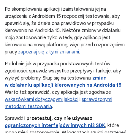
Po skompilowaniu aplikacji i zainstalowaniu jej na
urządzeniu z Androidem 15 rozpocznij testowanie, aby
upewnić się, że działa ona prawidłowo w przypadku
kierowania na Androida 15. Niektóre zmiany w działaniu
mają zastosowanie tylko wtedy, gdy aplikacja jest
kierowana na nową platformę, więc przed rozpoczęciem
pracy
zapoznaj się z tymi zmianami
.
Podobnie jak w przypadku podstawowych testów
zgodności, sprawdź wszystkie przepływy i funkcje, aby
wykryć problemy. Skup się na testowaniu
zmian
w działaniu aplikacji kierowanych na Androida 15
.
Warto też sprawdzić, czy aplikacja jest zgodna ze
wskazówkami dotyczącymi jakości
i
sprawdzonymi
metodami testowania
.
Sprawdź i
przetestuj, czy nie używasz
ograniczonych interfejsów innych niż SDK
, które
mogą mieć zastosowanie. W logcatach szukaj ostrzeżeń