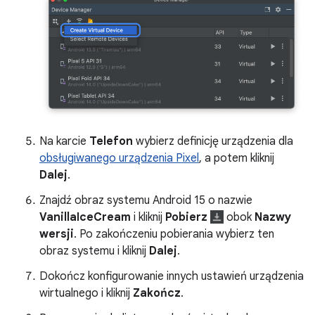
Na karcie
Telefon
wybierz definicję urządzenia dla
obsługiwanego urządzenia Pixel
, a potem kliknij
Dalej
.
Znajdź obraz systemu Android 15 o nazwie
VanillaIceCream
i kliknij
Pobierz
obok
Nazwy
wersji
. Po zakończeniu pobierania wybierz ten
obraz systemu i kliknij
Dalej
.
Dokończ konfigurowanie innych ustawień urządzenia
wirtualnego i kliknij
Zakończ
.