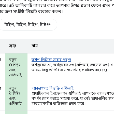
পারে। এই তালিকাটি ব্যবহার করে আপনার উপর প্রভাব ফেলে এমন পরি
 জন্য সংশ্লিষ্ট লিঙ্কটি ব্যবহার করুন।
টাইপ, টাইপ, টাইপ, টাইপ
প্রকার
নাম
ণ
নতুন
অ্যাপ-ভিত্তিক ভাষার পছন্দ
বৈশিষ্ট্য
অ্যান্ড্রয়েড ১৪, অ্যান্ড্রয়েড ১৩ (এপিআই লেভেল ৩৩)-এ 
এবং
আরও কিছু অতিরিক্ত সক্ষমতাসহ প্রসারিত করেছে।
এপিআই
ণ
নতুন
ব্যাকরণগত বিভক্তি এপিআই
বৈশিষ্ট্য
গ্রামাটিক্যাল ইনফেকশন এপিআই আপনাকে ব্যাকরণগত লিঙ
এবং
সমর্থন যোগ করতে সাহায্য করে, যা সেই ভাষাগুলির জন্য
এপিআই
ব্যবহারকারীর অভিজ্ঞতা প্রদান করে।