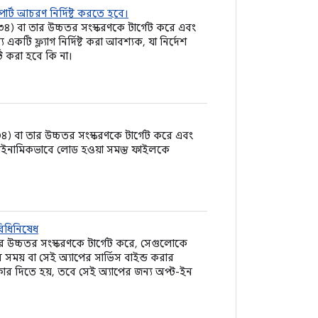
োর্ট আচরণ নির্দিষ্ট করতে হবে।
 ৩৪) বা তার উচ্চতর সংস্করণকে টার্গেট করে এবং
কটি ফ্ল্যাগ নির্দিষ্ট করা আবশ্যক, যা নির্দেশ
ট করা হবে কি না।
৪) বা তার উচ্চতর সংস্করণকে টার্গেট করে এবং
াইনামিকভাবে লোড হওয়া সমস্ত ফাইলকে
 বিধিনিষেধ
ার উচ্চতর সংস্করণকে টার্গেট করে, সেগুলোকে
সময় বা সেই অ্যাপের সার্ভিস বাইন্ড করার
ধিকার দিতে হয়, তবে সেই অ্যাপের জন্য অপ্ট-ইন