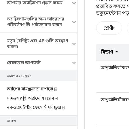
আপনার অ্যাপ্লিকেশন প্রস্তুত করুন
প্রভাবিত করতে 
ডকুমেন্টেশন পড়ার
অ্যাপ্লিকেশানগুলির জন্য আচরণের
পরিবর্তনগুলি পর্যালোচনা করুন
শ্রেণী
নতুন বৈশিষ্ট্য এবং APIগুলি অন্বেষণ
করুন৷
বিভাগ
রেফারেন্স আপডেট
আন্তর্জাতিকীকর
অ্যাপের সামঞ্জস্য
অ্যাপের সামঞ্জস্যতা সম্পর্কে ⍈
সামঞ্জস্যপূর্ণ কাঠামো সরঞ্জাম ⍈
আন্তর্জাতিকীকর
নন-SDK ইন্টারফেসে সীমাবদ্ধতা ⍈
আরও