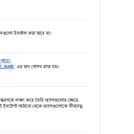
েগুলো ইনস্টল করা যাবে না।
 পারে।
E_NAME
এর মান গোপন রাখা হয়।
্করণকে লক্ষ্য করে তৈরি অ্যাপগুলোর ক্ষেত্রে,
িসিট ইনটেন্ট পাঠানো থেকে অ্যাপগুলোকে সীমাবদ্ধ