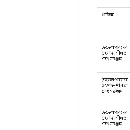
গ্রাফিক্স
ডেভেলপারদের
উৎপাদনশীলতা
এবং সরঞ্জাম
ডেভেলপারদের
উৎপাদনশীলতা
এবং সরঞ্জাম
ডেভেলপারদের
উৎপাদনশীলতা
এবং সরঞ্জাম