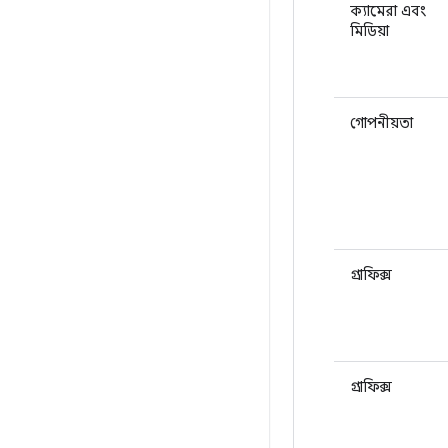
ক্যামেরা এবং
মিডিয়া
গোপনীয়তা
গ্রাফিক্স
গ্রাফিক্স