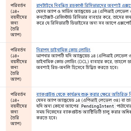
পরিবর্তন
রানটাইমে নিবন্ধিত ব্রডকাস্ট রিসিভারদের অবশ্যই এক্সপ
(১৪+
যেসব অ্যাপ ও সার্ভিস অ্যান্ড্রয়েড ১৪ (এপিআই লেভেল
বয়সীদের
কনটেক্সট-রেজিস্টার্ড রিসিভার ব্যবহার করে, তাদের জন্য এ
জন্য
করে যে রিসিভারটি ডিভাইসের অন্য সব অ্যাপে এক্সপোর্
তৈরি
অ্যাপ)
পরিবর্তন
নিরাপদ ডাইনামিক কোড লোডিং
(১৪+
আপনার অ্যাপটি যদি অ্যান্ড্রয়েড ১৪ (এপিআই লেভেল ৩
বয়সীদের
ডাইনামিক কোড লোডিং (DCL) ব্যবহার করে, তাহলে ড
জন্য
অবশ্যই রিড-অনলি হিসেবে চিহ্নিত করতে হবে।
তৈরি
অ্যাপ)
পরিবর্তন
ব্যাকগ্রাউন্ড থেকে কার্যক্রম শুরু করার ক্ষেত্রে অতিরিক্ত
(১৪+
যেসব অ্যাপ অ্যান্ড্রয়েড ১৪ (এপিআই লেভেল ৩৪) বা ত
Pending
Intent
বয়সীদের
যদি অন্য কোনো অ্যাপের
পাঠানোর 
জন্য
সময় নিজেদের ব্যাকগ্রাউন্ড অ্যাক্টিভিটি চালু করার অ
তৈরি
করতে হবে।
অ্যাপ)