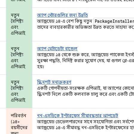
নতুন
অ্যাপ স্টোরগুলির জন্য উন্নতি
Package
Installe
বৈশিষ্ট্য
অ্যান্ড্রয়েড ১৪-এ বেশ কিছু নতুন
এবং
তাদের ব্যবহারকারীর অভিজ্ঞতা উন্নত করতে সাহায্য ক
এপিআই
নতুন
অ্যাপ মেটাডেটা বান্ডেল
বৈশিষ্ট্য
অ্যান্ড্রয়েড ১৪ থেকে শুরু করে, অ্যান্ড্রয়েড প্যাকেজ
এবং
সুরক্ষা পদ্ধতি, নির্দিষ্ট করার সুযোগ দেয়, যা গুগল প্লে
এপিআই
হয়।
নতুন
স্ক্রিনশট সনাক্তকরণ
বৈশিষ্ট্য
একটি গোপনীয়তা-সংরক্ষক এপিআই, যা অ্যাপের কোনো অ্যা
এবং
স্ক্রিনশট নিলে একটি কলব্যাক চালু করে এবং একটি টোস
এপিআই
পরিবর্তন
নন-এসডিকে ইন্টারফেস সীমাবদ্ধতার আপডেট
(১৪+
অ্যান্ড্রয়েড ডেভেলপারদের সাথে সহযোগিতা এবং সর্বশেষ
বয়সীদের
অ্যান্ড্রয়েড ১৪-এ সীমাবদ্ধ নন-এসডিকে ইন্টারফেসের হা
জন্য