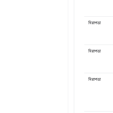
নিরাপত্তা
নিরাপত্তা
নিরাপত্তা