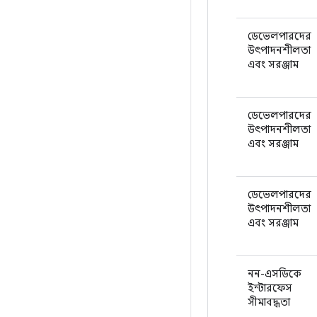
ডেভেলপারদের
উৎপাদনশীলতা
এবং সরঞ্জাম
ডেভেলপারদের
উৎপাদনশীলতা
এবং সরঞ্জাম
ডেভেলপারদের
উৎপাদনশীলতা
এবং সরঞ্জাম
নন-এসডিকে
ইন্টারফেস
সীমাবদ্ধতা