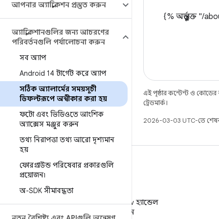
আপনার অ্যাপ্লিকেশন প্রস্তুত করুন
{% অন্তর্ভুক্ত 
অ্যাপ্লিকেশানগুলির জন্য আচরণের
পরিবর্তনগুলি পর্যালোচনা করুন
সব অ্যাপ
Android 14 টার্গেট করে অ্যাপ
সঠিক অ্যালার্মের সময়সূচী
এই পৃষ্ঠার কন্টেন্ট ও কোডের
ডিফল্টরূপে অস্বীকার করা হয়
ট্রেডমার্ক।
ফটো এবং ভিডিওতে আংশিক
2026-03-03 UTC-তে শেষব
অ্যাক্সেস মঞ্জুর করুন
তথ্য নিরাপত্তা তথ্য আরো দৃশ্যমান
হয়
ফোরগ্রাউন্ড পরিষেবার প্রকারগুলি
প্রয়োজন৷
অ-SDK সীমাবদ্ধতা
X
X-এ @AndroidDev হ্যান্ডেল
ফলো করুন
নতুন বৈশিষ্ট্য এবং APIগুলি অন্বেষণ