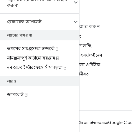
করুন৷
রেফারেন্স আপডেট
ANDROID সম্পর্কে আরও
এক্সপ্লোর করুন
শিখুন
অ্যাপের সামঞ্জস্য
গেমিং
Android
মেশিন লার্নিং
অ্যাপের সামঞ্জস্যতা সম্পর্কে ⍈
এন্টারপ্রাইজের জন্য Android
স্বাস্থ্য এবং ফিটনেস
সামঞ্জস্যপূর্ণ কাঠামো সরঞ্জাম ⍈
নিরাপত্তা
ক্যামেরা ও মিডিয়া
নন-SDK ইন্টারফেসে সীমাবদ্ধতা ⍈
সোর্স
গোপনীয়তা
খবর
আরও
5G
ব্লগ
ড্যাশবোর্ড ⍈
Podcasts
Android
Chrome
Firebase
Google Cloud