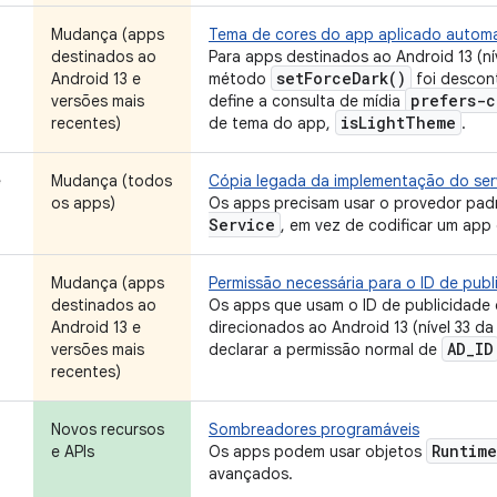
Mudança (apps
Tema de cores do app aplicado auto
destinados ao
Para apps destinados ao Android 13 (nív
set
Force
Dark(
)
Android 13 e
método
foi descon
prefers-c
versões mais
define a consulta de mídia
is
Light
Theme
recentes)
de tema do app,
.
e
Mudança (todos
Cópia legada da implementação do ser
os apps)
Os apps precisam usar o provedor pad
Service
, em vez de codificar um app 
Mudança (apps
Permissão necessária para o ID de publ
destinados ao
Os apps que usam o ID de publicidade 
Android 13 e
direcionados ao Android 13 (nível 33 da
AD
_
ID
versões mais
declarar a permissão normal de
recentes)
Novos recursos
Sombreadores programáveis
Runtime
e APIs
Os apps podem usar objetos
avançados.