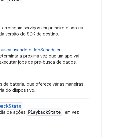
nterrompam serviços em primeiro plano na
da versão do SDK de destino.
-busca usando o JobScheduler
eterminar a próxima vez que um app vai
a executar jobs de pré-busca de dados.
s da bateria, que oferece várias maneiras
ia do dispositivo.
backState
Playback
State
ídia de ações
, em vez