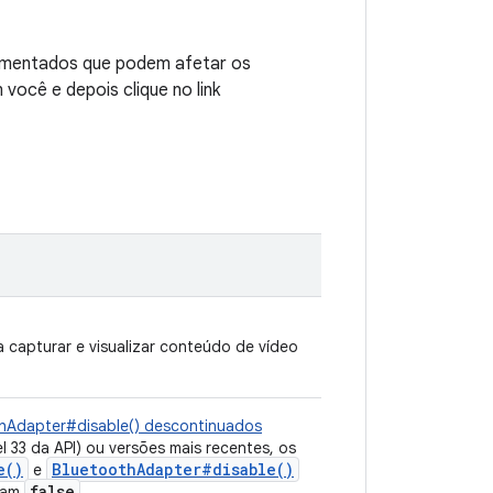
umentados que podem afetar os
você e depois clique no link
capturar e visualizar conteúdo de vídeo
hAdapter#disable() descontinuados
l 33 da API) ou versões mais recentes, os
e()
BluetoothAdapter#disable()
e
false
nam
.