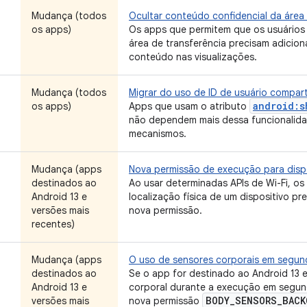
Mudança (todos
Ocultar conteúdo confidencial da área 
os apps)
Os apps que permitem que os usuários
área de transferência precisam adicion
conteúdo nas visualizações.
Mudança (todos
Migrar do uso de ID de usuário compar
android:s
os apps)
Apps que usam o atributo
não dependem mais dessa funcionalida
mecanismos.
Mudança (apps
Nova permissão de execução para dispo
destinados ao
Ao usar determinadas APIs de Wi-Fi, o
Android 13 e
localização física de um dispositivo p
versões mais
nova permissão.
recentes)
Mudança (apps
O uso de sensores corporais em segun
destinados ao
Se o app for destinado ao Android 13 e
Android 13 e
corporal durante a execução em segundo
BODY
_
SENSORS
_
BACK
versões mais
nova permissão