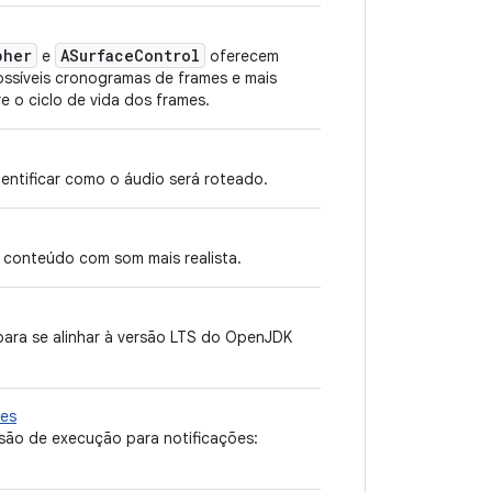
pher
ASurface
Control
e
oferecem
ssíveis cronogramas de frames e mais
e o ciclo de vida dos frames.
entificar como o áudio será roteado.
a conteúdo com som mais realista.
 para se alinhar à versão LTS do OpenJDK
ões
são de execução para notificações: