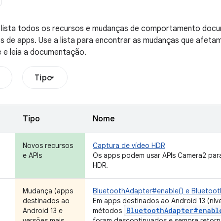
o lista todos os recursos e mudanças de comportamento doc
 de apps. Use a lista para encontrar as mudanças que afetam 
 e leia a documentação.
Tipo
Tipo
Nome
Novos recursos
Captura de vídeo HDR
e APIs
Os apps podem usar APIs Camera2 para 
HDR.
Mudança (apps
BluetoothAdapter#enable() e Bluetoot
destinados ao
Em apps destinados ao Android 13 (níve
BluetoothAdapter#enabl
Android 13 e
métodos
versões mais
foram descontinuados e sempre retor