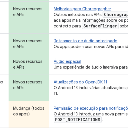
Novos recursos
Melhorias para Choreographer
Choreogra
e APIs
Outros métodos nas APIs
aos apps mais informações sobre os po
Surface
Flinger
contexto para
sobr
Novos recursos
Roteamento de áudio antecipado
e APIs
Os apps podem usar novas APIs para id
Novos recursos
Áudio espacial
e APIs
Uma experiência de áudio imersiva par
so
Novos recursos
Atualizações do OpenJDK 11
e APIs
O Android 13 inclui várias atualizações
11.
Mudança (todos
Permissão de execução para notificaç
os apps)
O Android 13 introduz uma nova permis
POST
_
NOTIFICATIONS
.