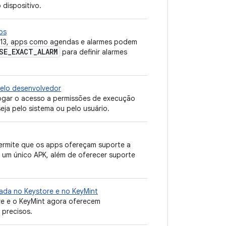
 dispositivo.
os
d 13, apps como agendas e alarmes podem
SE
_
EXACT
_
ALARM
para definir alarmes
elo desenvolvedor
vogar o acesso a permissões de execução
ja pelo sistema ou pelo usuário.
ermite que os apps ofereçam suporte a
m um único APK, além de oferecer suporte
rada no Keystore e no KeyMint
re e o KeyMint agora oferecem
 precisos.