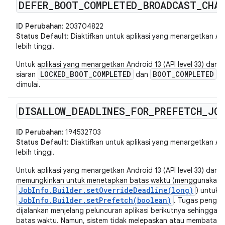
DEFER
_
BOOT
_
COMPLETED
_
BROADCAST
_
CHA
ID Perubahan:
203704822
Status Default
: Diaktifkan untuk aplikasi yang menargetkan And
lebih tinggi.
Untuk aplikasi yang menargetkan Android 13 (API level 33) dan 
LOCKED_BOOT_COMPLETED
BOOT_COMPLETED
siaran
dan
hi
dimulai.
DISALLOW
_
DEADLINES
_
FOR
_
PREFETCH
_
JO
ID Perubahan:
194532703
Status Default
: Diaktifkan untuk aplikasi yang menargetkan Andr
lebih tinggi.
Untuk aplikasi yang menargetkan Android 13 (API level 33) dan ver
memungkinkan untuk menetapkan batas waktu (menggunakan
JobInfo.Builder.setOverrideDeadline(long)
) untuk 
JobInfo.Builder.setPrefetch(boolean)
. Tugas pengam
dijalankan menjelang peluncuran aplikasi berikutnya sehingga ti
batas waktu. Namun, sistem tidak melepaskan atau membatalk