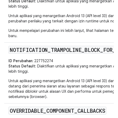
Status Default
: Diaktifkan untuk aplikasi yang menargetkan Andr
lebih tinggi.
Untuk aplikasi yang menargetkan Android 13 (API level 33) dan v
perubahan perilaku yang terkait dengan izin runtime untuk notif
Untuk mempelajari perubahan ini lebih lanjut, lihat halaman ten
baru.
NOTIFICATION
_
TRAMPOLINE
_
BLOCK
_
FOR
_
ID Perubahan:
227752274
Status Default
: Diaktifkan untuk aplikasi yang menargetkan Andr
lebih tinggi.
Untuk aplikasi yang menargetkan Android 13 (API level 33) dan ve
datang dari penerima siaran atau layanan sebagai respons terha
notifikasi diblokir untuk alasan UX dan performa untuk pemega
sebelumnya (browser).
OVERRIDABLE
_
COMPONENT
_
CALLBACKS