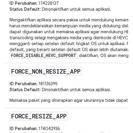
ID Perubahan:
174228127
Status Default
: Dinonaktifkan untuk semua aplikasi.
Mengaktifkan aplikasi secara paksa untuk mendukung kemampu
harus mendeklarasikan kemampuan media yang didukung dalam m
dapat digunakan untuk memaksa aplikasi agar mendukung HEV
transcoding selagi mengakses media yang dienkode di HEVC. M
mengganti setiap setelan default tingkat OS untuk aplikasi. Fitu
default, yang berarti setelan default OS akan lebih diutamakan.
FORCE_DISABLE_HEVC_SUPPORT
diaktifkan, OS akan mengab
FORCE
_
NON
_
RESIZE
_
APP
ID Perubahan:
181136395
Status Default
: Dinonaktifkan untuk semua aplikasi.
Memaksa paket yang diterapkan agar ukurannya tidak dapat d
FORCE
_
RESIZE
_
APP
ID Perubahan:
174042936