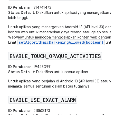
ID Perubahan:
214741472
Status Default
: Diaktifkan untuk aplikasi yang menargetkan Andr
lebih tinggi.
Untuk aplikasi yang menargetkan Android 13 (API level 33) dan v
konten web untuk menerapkan gaya terang atau gelap sesuai d
WebView untuk mencoba menggelapkan konten web dengan peng
setAlgorithmicDarkeningAllowed(boolean)
Lihat
untuk
ENABLE
_
TOUCH
_
OPAQUE
_
ACTIVITIES
ID Perubahan:
194480991
Status Default
: Diaktifkan untuk semua aplikasi.
Untuk aplikasi yang berjalan di Android 13 (API level 33) atau vers
memakai semua sentuhan dalam batas tugasnya.
ENABLE
_
USE
_
EXACT
_
ALARM
ID Perubahan:
218533173