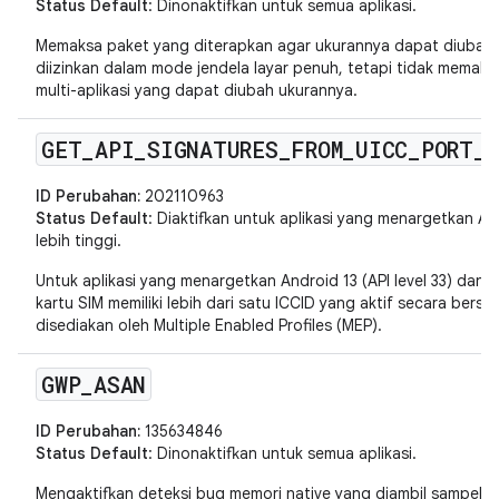
Status Default
: Dinonaktifkan untuk semua aplikasi.
Memaksa paket yang diterapkan agar ukurannya dapat diubah
diizinkan dalam mode jendela layar penuh, tetapi tidak memaks
multi-aplikasi yang dapat diubah ukurannya.
GET
_
API
_
SIGNATURES
_
FROM
_
UICC
_
PORT
_
ID Perubahan:
202110963
Status Default
: Diaktifkan untuk aplikasi yang menargetkan And
lebih tinggi.
Untuk aplikasi yang menargetkan Android 13 (API level 33) dan v
kartu SIM memiliki lebih dari satu ICCID yang aktif secara bers
disediakan oleh Multiple Enabled Profiles (MEP).
GWP
_
ASAN
ID Perubahan:
135634846
Status Default
: Dinonaktifkan untuk semua aplikasi.
Mengaktifkan deteksi bug memori native yang diambil sampelnya