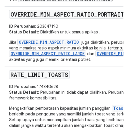
OVERRIDE
_
MIN
_
ASPECT
_
RATIO
_
PORTRAIT
_
ID Perubahan:
203647190
Status Default
: Diaktifkan untuk semua aplikasi.
OVERRIDE_MIN_ASPECT_RATIO
Jika
juga diaktifkan, perubah
yang memaksa rasio aspek minimum aktivitas ke nilai tertentu—
OVERRIDE_MIN_ASPECT_RATIO_LARGE
OVERRIDE_MIN_
dan
aktivitas yang juga memiliki orientasi potret.
RATE
_
LIMIT
_
TOASTS
ID Perubahan:
174840628
Status Default
: Perubahan ini tidak dapat dialihkan. Perubaha
framework kompatibilitas.
Toast.
Mengaktifkan pembatasan kapasitas jumlah panggilan
berlebih pada pengguna yang memiliki jumlah toast yang terlal
Setiap upaya untuk menampilkan jumlah toast yang lebih banyak
dalam jangka waktu tertentu akan mengakibatkan toast dihapu