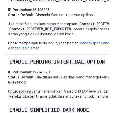
ID Perubahan:
161145287
Status Default
: Dinonaktifkan untuk semua aplikasi.
Context.RECEIVE
Jika diaktifkan, aplikasi harus menetapkan
Context.RECEIVER_NOT_EXPORTED
secara eksplisit saat m
siaran yang tidak dilindungi dalam kode.
Untuk mempelajari lebih lanjut, lihat bagian
Mengekspor penerim
dengan lebih aman
.
ENABLE
_
PENDING
_
INTENT
_
BAL
_
OPTION
ID Perubahan:
192341120
Status Default
: Diaktifkan untuk aplikasi yang menargetkan Andr
lebih tinggi.
Untuk aplikasi yang menargetkan Android 13 (API level 33) dan ve
PendingIntent
agar tidak disalahgunakan untuk memulai akti
ENABLE
_
SIMPLIFIED
_
DARK
_
MODE