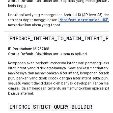
Status Default
: Diaktifkan untuk aplikasi yang menargetkan And
lebih tinggi.
Untuk aplikasi yang menargetkan Android 13 (API level 33) dan vers
Manifest.permission.USE_E
tertentu dapat menggunakan
menjadwalkan alarm yang tepat.
ENFORCE
_
INTENTS
_
TO
_
MATCH
_
INTENT
_
FI
ID Perubahan:
161252188
Status Default
: Diaktifkan untuk semua aplikasi.
Komponen akan berhenti menerima intent dari pemanggil ekste
filter intent yang dideklarasikannya. Saat aplikasi mendaftar
manifesnya dan menambahkan filter intent, komponen tersebut 
pun, bahkan yang tidak cocok dengan filter intent sekalipun. Hal
sesuatu yang tidak diduga oleh banyak developer. Tanpa meme
dimulai, dalam keadaan tertentu ini memungkinkan aplikasi piha
khusus internal.
ENFORCE
_
STRICT
_
QUERY
_
BUILDER