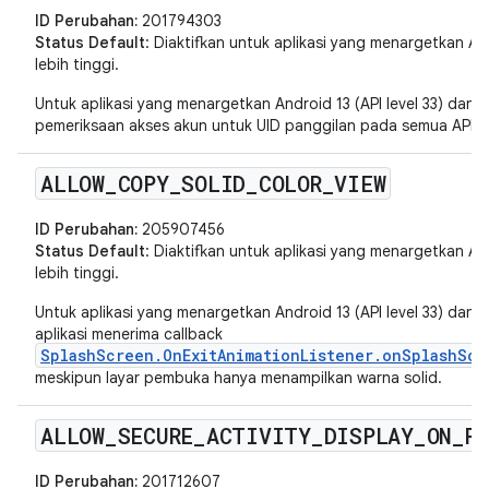
ID Perubahan:
201794303
Status Default
: Diaktifkan untuk aplikasi yang menargetkan Andr
lebih tinggi.
Untuk aplikasi yang menargetkan Android 13 (API level 33) dan v
pemeriksaan akses akun untuk UID panggilan pada semua API ter
ALLOW
_
COPY
_
SOLID
_
COLOR
_
VIEW
ID Perubahan:
205907456
Status Default
: Diaktifkan untuk aplikasi yang menargetkan Andr
lebih tinggi.
Untuk aplikasi yang menargetkan Android 13 (API level 33) dan v
aplikasi menerima callback
SplashScreen.OnExitAnimationListener.onSplashScr
meskipun layar pembuka hanya menampilkan warna solid.
ALLOW
_
SECURE
_
ACTIVITY
_
DISPLAY
_
ON
_
R
ID Perubahan:
201712607