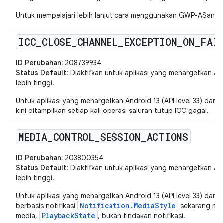
Untuk mempelajari lebih lanjut cara menggunakan GWP-ASan, l
ICC
_
CLOSE
_
CHANNEL
_
EXCEPTION
_
ON
_
FAI
ID Perubahan:
208739934
Status Default
: Diaktifkan untuk aplikasi yang menargetkan Andr
lebih tinggi.
Untuk aplikasi yang menargetkan Android 13 (API level 33) dan ve
kini ditampilkan setiap kali operasi saluran tutup ICC gagal.
MEDIA
_
CONTROL
_
SESSION
_
ACTIONS
ID Perubahan:
203800354
Status Default
: Diaktifkan untuk aplikasi yang menargetkan And
lebih tinggi.
Untuk aplikasi yang menargetkan Android 13 (API level 33) dan ve
Notification.MediaStyle
berbasis notifikasi
sekarang memi
PlaybackState
media,
, bukan tindakan notifikasi.