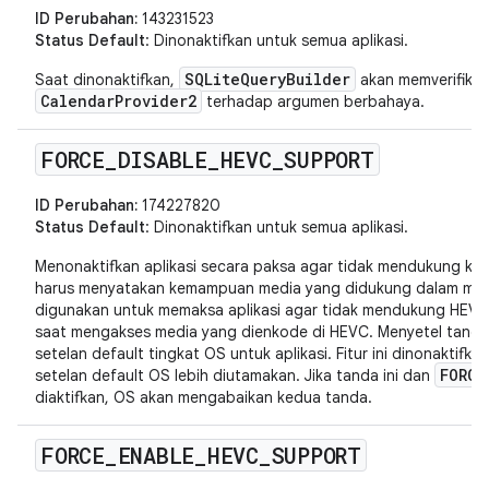
ID Perubahan:
143231523
Status Default
: Dinonaktifkan untuk semua aplikasi.
SQLiteQueryBuilder
Saat dinonaktifkan,
akan memverifikasi
CalendarProvider2
terhadap argumen berbahaya.
FORCE
_
DISABLE
_
HEVC
_
SUPPORT
ID Perubahan:
174227820
Status Default
: Dinonaktifkan untuk semua aplikasi.
Menonaktifkan aplikasi secara paksa agar tidak mendukung ke
harus menyatakan kemampuan media yang didukung dalam manif
digunakan untuk memaksa aplikasi agar tidak mendukung HEV
saat mengakses media yang dienkode di HEVC. Menyetel tanda 
setelan default tingkat OS untuk aplikasi. Fitur ini dinonaktifka
FORCE
setelan default OS lebih diutamakan. Jika tanda ini dan
diaktifkan, OS akan mengabaikan kedua tanda.
FORCE
_
ENABLE
_
HEVC
_
SUPPORT