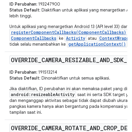
ID Perubahan:
193247900
Status Default
: Diaktifkan untuk aplikasi yang menargetkan Andr
lebih tinggi.
Untuk aplikasi yang menargetkan Android 13 (API level 33) dan ver
registerComponentCallbacks(ComponentCallbacks)
m
ComponentCallbacks
Activity
ContextWrappe
ke
atau
getApplicationContext()
tidak selalu menambahkan ke
.
OVERRIDE
_
CAMERA
_
RESIZABLE
_
AND
_
SDK
_
C
ID Perubahan:
191513214
Status Default
: Dinonaktifkan untuk semua aplikasi.
Jika diaktifkan, ID perubahan ini akan memaksa paket yang dit
android:resizeableActivity
saat ini serta SDK target y
dan menganggap aktivitas sebagai tidak dapat diubah ukurannya.
pangkas kamera hanya akan bergantung pada kompensasi yang 
tampilan saat ini.
OVERRIDE
_
CAMERA
_
ROTATE
_
AND
_
CROP
_
DEF