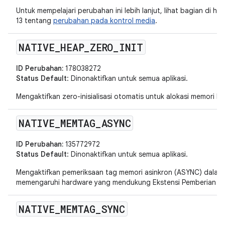
Untuk mempelajari perubahan ini lebih lanjut, lihat bagian di h
13 tentang
perubahan pada kontrol media
.
NATIVE
_
HEAP
_
ZERO
_
INIT
ID Perubahan:
178038272
Status Default
: Dinonaktifkan untuk semua aplikasi.
Mengaktifkan zero-inisialisasi otomatis untuk alokasi memori he
NATIVE
_
MEMTAG
_
ASYNC
ID Perubahan:
135772972
Status Default
: Dinonaktifkan untuk semua aplikasi.
Mengaktifkan pemeriksaan tag memori asinkron (ASYNC) dalam p
memengaruhi hardware yang mendukung Ekstensi Pemberian T
NATIVE
_
MEMTAG
_
SYNC