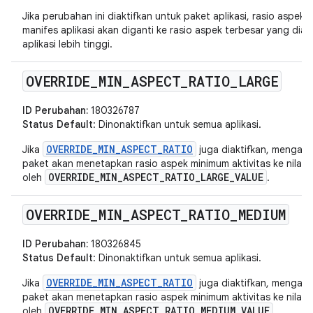
Jika perubahan ini diaktifkan untuk paket aplikasi, rasio aspek
manifes aplikasi akan diganti ke rasio aspek terbesar yang diakt
aplikasi lebih tinggi.
OVERRIDE
_
MIN
_
ASPECT
_
RATIO
_
LARGE
ID Perubahan:
180326787
Status Default
: Dinonaktifkan untuk semua aplikasi.
OVERRIDE_MIN_ASPECT_RATIO
Jika
juga diaktifkan, mengakt
paket akan menetapkan rasio aspek minimum aktivitas ke nilai 
OVERRIDE_MIN_ASPECT_RATIO_LARGE_VALUE
oleh
.
OVERRIDE
_
MIN
_
ASPECT
_
RATIO
_
MEDIUM
ID Perubahan:
180326845
Status Default
: Dinonaktifkan untuk semua aplikasi.
OVERRIDE_MIN_ASPECT_RATIO
Jika
juga diaktifkan, mengakt
paket akan menetapkan rasio aspek minimum aktivitas ke nilai 
OVERRIDE_MIN_ASPECT_RATIO_MEDIUM_VALUE
oleh
.