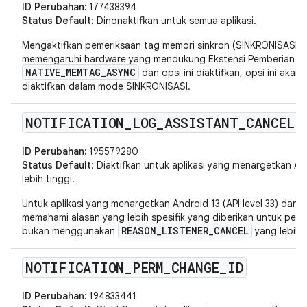
ID Perubahan:
177438394
Status Default
: Dinonaktifkan untuk semua aplikasi.
Mengaktifkan pemeriksaan tag memori sinkron (SINKRONISASI) da
memengaruhi hardware yang mendukung Ekstensi Pemberian Ta
NATIVE_MEMTAG_ASYNC
dan opsi ini diaktifkan, opsi ini ak
diaktifkan dalam mode SINKRONISASI.
NOTIFICATION
_
LOG
_
ASSISTANT
_
CANCEL
ID Perubahan:
195579280
Status Default
: Diaktifkan untuk aplikasi yang menargetkan Andr
lebih tinggi.
Untuk aplikasi yang menargetkan Android 13 (API level 33) dan v
memahami alasan yang lebih spesifik yang diberikan untuk pemba
REASON_LISTENER_CANCEL
bukan menggunakan
yang lebih
NOTIFICATION
_
PERM
_
CHANGE
_
ID
ID Perubahan:
194833441