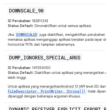
DOWNSCALE
_
90
ID Perubahan:
182811243
Status Default
: Dinonaktifkan untuk semua aplikasi.
DOWNSCALED
Jika
juga diaktifkan, mengaktifkan perubahan in
memaksa aplikasi menganggap aplikasi berjalan pada layar deng
horizontal 90% dari tampilan sebenarnya.
DUMP
_
IGNORES
_
SPECIAL
_
ARGS
ID Perubahan:
149254050
Status Default
: Diaktifkan untuk aplikasi yang menargetkan Andr
lebih tinggi.
Untuk aplikasi yang menargetkanAndroid 13 (API level 33) dan ver
FileDescriptor, PrintWriter, String[])
tidak dipanggi
dipanggil dengan beberapa argumen khusus.
DYNAMIC
_
RECEIVER
_
EXPLICIT
_
EXPORT
_
RE