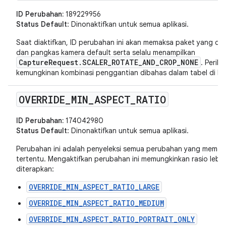
ID Perubahan:
189229956
Status Default
: Dinonaktifkan untuk semua aplikasi.
Saat diaktifkan, ID perubahan ini akan memaksa paket yang dit
dan pangkas kamera default serta selalu menampilkan
CaptureRequest.SCALER_ROTATE_AND_CROP_NONE
. Peril
kemungkinan kombinasi penggantian dibahas dalam tabel di b
OVERRIDE
_
MIN
_
ASPECT
_
RATIO
ID Perubahan:
174042980
Status Default
: Dinonaktifkan untuk semua aplikasi.
Perubahan ini adalah penyeleksi semua perubahan yang memaksa
tertentu. Mengaktifkan perubahan ini memungkinkan rasio lebar
diterapkan:
OVERRIDE_MIN_ASPECT_RATIO_LARGE
OVERRIDE_MIN_ASPECT_RATIO_MEDIUM
OVERRIDE_MIN_ASPECT_RATIO_PORTRAIT_ONLY