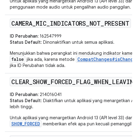
Untuk aplikasi yang menargetkan Android 13 (API level 33) dan v
penggunaan mode audio untuk pengalihan audio panggilan.
CAMERA
_
MIC
_
INDICATORS
_
NOT
_
PRESENT
ID Perubahan:
162547999
Status Default
: Dinonaktifkan untuk semua aplikasi.
Menunjukkan bahwa perangkat ini mendukung indikator kamera 
false
CompatChanges#isChange
jika ada, karena metode
jika ID Perubahan tidak ada.
CLEAR
_
SHOW
_
FORCED
_
FLAG
_
WHEN
_
LEAVIN
ID Perubahan:
214016041
Status Default
: Diaktifkan untuk aplikasi yang menargetkan Andr
lebih tinggi.
Untuk aplikasi yang menargetkan Android 13 (API level 33) dan v
SHOW_FORCED
memberikan efek apa pun kecuali pemanggil s