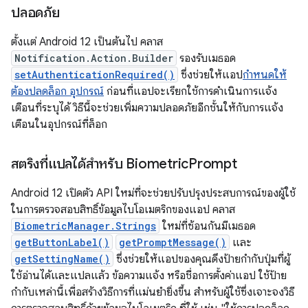
ปลอดภัย
ตั้งแต่ Android 12 เป็นต้นไป คลาส
Notification.Action.Builder
รองรับเมธอด
setAuthenticationRequired()
ซึ่งช่วยให้แอป
กำหนดให้
ต้องปลดล็อก อุปกรณ์
ก่อนที่แอปจะเรียกใช้การดำเนินการแจ้ง
เตือนที่ระบุได้ วิธีนี้จะช่วยเพิ่มความปลอดภัยอีกชั้นให้กับการแจ้ง
เตือนในอุปกรณ์ที่ล็อก
สตริงที่แปลได้สำหรับ Biometric
Prompt
Android 12 เปิดตัว API ใหม่ที่จะช่วยปรับปรุงประสบการณ์ของผู้ใช้
ในการตรวจสอบสิทธิ์ข้อมูลไบโอเมตริกของแอป คลาส
BiometricManager.Strings
ใหม่ที่ซ้อนกันมีเมธอด
getButtonLabel()
getPromptMessage()
และ
getSettingName()
ซึ่งช่วยให้แอปของคุณดึงป้ายกำกับปุ่มที่ผู้
ใช้อ่านได้และแปลแล้ว ข้อความแจ้ง หรือชื่อการตั้งค่าแอป ใช้ป้าย
กำกับเหล่านี้เพื่อสร้างวิธีการที่แม่นยำยิ่งขึ้น สำหรับผู้ใช้ซึ่งเจาะจงวิธี