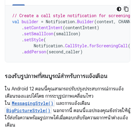
// Create a call style notification for screening a
val
builder
=
Notification
.
Builder
(
context
,
CHANNE
.
setContentIntent
(
contentIntent
)
.
setSmallIcon
(
smallIcon
)
.
setStyle
(
Notification
.
CallStyle
.
forScreeningCall
(
c
.
addPerson
(
second_caller
)
รองรับรูปภาพที่สมบูรณ์สำหรับการแจ้งเตือน
ใน Android 12 ตอนนี้คุณสามารถปรับปรุงประสบการณ์การแจ้ง
เตือนของแอปได้โดย การระบุรูปภาพเคลื่อนไหว
ใน
MessagingStyle()
และการแจ้งเตือน
BigPictureStyle()
นอกจากนี้ ตอนนี้แอปของคุณยังช่วยให้ผู้
ใช้ส่งข้อความพร้อมรูปภาพได้เมื่อตอบกลับข้อความจากหน้าต่างแจ้ง
เตือน