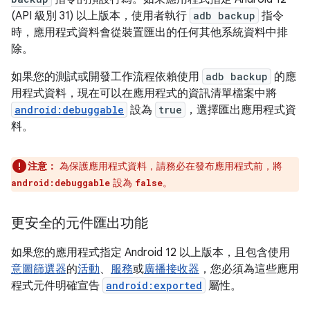
(API 級別 31) 以上版本，使用者執行
adb backup
指令
時，應用程式資料會從裝置匯出的任何其他系統資料中排
除。
如果您的測試或開發工作流程依賴使用
adb backup
的應
用程式資料，現在可以在應用程式的資訊清單檔案中將
android:debuggable
設為
true
，選擇匯出應用程式資
料。
注意：
為保護應用程式資料，請務必在發布應用程式前，將
設為
。
android:debuggable
false
更安全的元件匯出功能
如果您的應用程式指定 Android 12 以上版本，且包含使用
意圖篩選器
的
活動
、
服務
或
廣播接收器
，您必須為這些應用
程式元件明確宣告
android:exported
屬性。