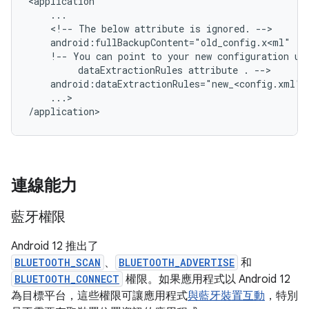
<!--
The
below
attribute
is
ignored.
!--
You
can
point
to
your
new
configuration
us
dataExtractionRules
attribute
.
...>

/application>
連線能力
藍牙權限
Android 12 推出了
BLUETOOTH_SCAN
、
BLUETOOTH_ADVERTISE
和
BLUETOOTH_CONNECT
權限。如果應用程式以 Android 12
為目標平台，這些權限可讓應用程式
與藍牙裝置互動
，特別