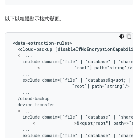
以下以粗體顯示格式變更。
<data-extraction-rules>
<cloud-backup
[disableIfNoEncryptionCapabilit
  <  
include
domain=["file"
|
"database"
|
"shared
          <              
"root"]
exclude
domain=["file"
|
"database&q
<uot;
|
"
"root"]
  <  
include
domain=["file"
|
"database"
|
"shared
<                >
&
<quot;root"]
path=>
exclude
domain=["file"
|
"database"
|
"shared