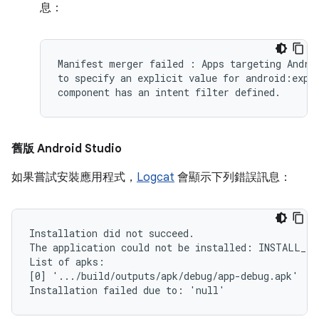
息：
Manifest merger failed : Apps targeting Androi
to specify an explicit value for android:expor
舊版 Android Studio
如果嘗試安裝應用程式，
Logcat
會顯示下列錯誤訊息：
Installation did not succeed.

The application could not be installed: INSTALL_FA
List of apks:

[0] '.../build/outputs/apk/debug/app-debug.apk'
