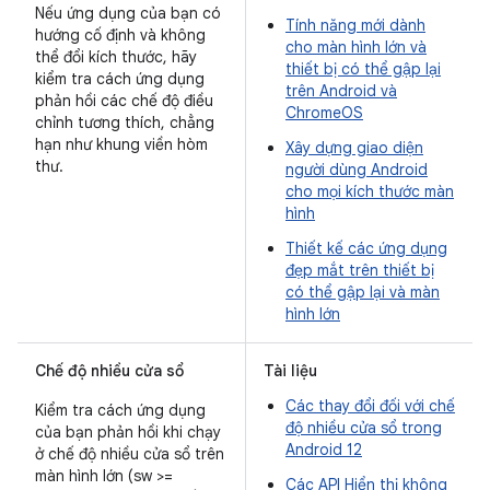
Nếu ứng dụng của bạn có
Tính năng mới dành
hướng cố định và không
cho màn hình lớn và
thể đổi kích thước, hãy
thiết bị có thể gập lại
kiểm tra cách ứng dụng
trên Android và
phản hồi các chế độ điều
ChromeOS
chỉnh tương thích, chẳng
hạn như khung viền hòm
Xây dựng giao diện
thư.
người dùng Android
cho mọi kích thước màn
hình
Thiết kế các ứng dụng
đẹp mắt trên thiết bị
có thể gập lại và màn
hình lớn
Chế độ nhiều cửa sổ
Tài liệu
Các thay đổi đối với chế
Kiểm tra cách ứng dụng
độ nhiều cửa sổ trong
của bạn phản hồi khi chạy
Android 12
ở chế độ nhiều cửa sổ trên
màn hình lớn (sw >=
Các API Hiển thị không