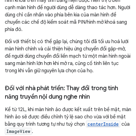
hình khoá trên máy tính bảng hiện được hiển thị ở bên
cạnh màn hình để người dùng dễ dàng thao tác hơn. Người
dùng chỉ cần nhấn vào phía bên kia của màn hình để
chuyển các chế độ kiểm soát mã PIN/hình mở khoá sang
phía đó.
Đối với thiết bị có thể gập lại, chúng tôi đã tối ưu hoá lưới
màn hình chính và cải thiện hiệu ứng chuyển đổi gập-mở,
để người dùng chuyển đổi liền mạch từ một màn hình ngoài
sang màn hình lớn hơn khi mở ra, củng cố tính liên tục
trong khi vẫn giữ nguyên lựa chọn của họ.
Đối với nhà phát triển: Thay đổi trong tính
năng truyền nội dung nghe nhìn
Kể từ 12L, khi màn hình ảo được kết xuất trên bề mặt, màn
hình ảo sẽ được điều chỉnh tỷ lệ sao cho vừa với bề mặt
bằng quy trình tương tự như tuỳ chọn
centerInside
của
ImageView
.