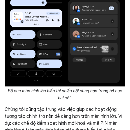
Bố cục màn hình lớn hiển thị nhiều nội dung hơn trong bố cục
hai cột.
Chúng tôi cũng tập trung vào việc giúp các hoạt động
tương tác chính trở nên dễ dàng hơn trên màn hình lớn. Ví
dụ: các chế độ kiểm soát hình mở khoá và mã PIN màn