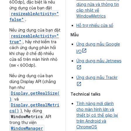
600dp), đặc biệt là nếu
dùng nữa và thông tin
ứng dụng của bạn đặt
cập nhật về
resizeableActivity="
WindowMetrics
false"
.
Hỗ trợ nhiều cửa sổ
Nếu ứng dụng của bạn đặt
Mẫu
resizeableActivity="
true"
, hãy nhớ kiểm tra
Ứng dụng mẫu Google
cách ứng dụng phản hồi
I/O
khi chạy ở chế độ nhiều
cửa sổ trên màn hình nhỏ
Ứng dụng mẫu Jetnews
(sw < 600dp).
Nếu ứng dụng của bạn
Ứng dụng mẫu Trackr
dùng Display API (chẳng
hạn như
Display.getRealSize(
Technical talks
)
và
Tính năng mới dành
Display.getRealMetri
cho màn hình lớn và
cs()
), hãy dùng
thiết bị có thể gập lại
WindowMetrics
API
trên Android và
trong thư viện
ChromeOS
WindowManager