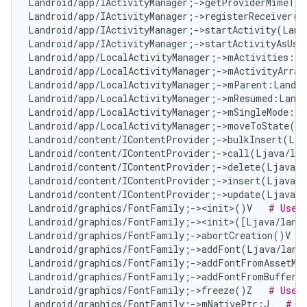
Landroid/app/IActivityManager;->getProviderMimeTyp
Landroid/app/IActivityManager;->registerReceiver(L
Landroid/app/IActivityManager;->startActivity(Land
Landroid/app/IActivityManager;->startActivityAsUse
Landroid/app/LocalActivityManager;->mActivities:Lj
Landroid/app/LocalActivityManager;->mActivityArray
Landroid/app/LocalActivityManager;->mParent:Landro
Landroid/app/LocalActivityManager;->mResumed:Landr
Landroid/app/LocalActivityManager;->mSingleMode:Z 
Landroid/app/LocalActivityManager;->moveToState(La
Landroid/content/IContentProvider;->bulkInsert(Lja
Landroid/content/IContentProvider;->call(Ljava/lan
Landroid/content/IContentProvider;->delete(Ljava/l
Landroid/content/IContentProvider;->insert(Ljava/l
Landroid/content/IContentProvider;->update(Ljava/l
Landroid/graphics/FontFamily;-><init>()V   
# Use 
Landroid/graphics/FontFamily;-><init>([Ljava/lang
Landroid/graphics/FontFamily;->abortCreation()V   
Landroid/graphics/FontFamily;->addFont(Ljava/lang/
Landroid/graphics/FontFamily;->addFontFromAssetMan
Landroid/graphics/FontFamily;->addFontFromBuffer(L
Landroid/graphics/FontFamily;->freeze()Z   
# Use 
Landroid/graphics/FontFamily;->mNativePtr:J   
# U