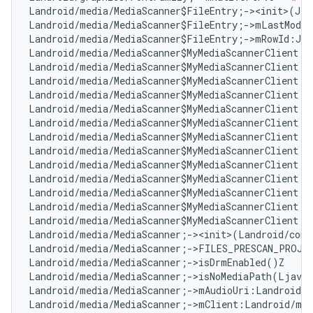
Landroid/media/MediaScanner$FileEntry;-><init>(JLj
Landroid/media/MediaScanner$FileEntry;->mLastModif
Landroid/media/MediaScanner$FileEntry;->mRowId:J  
Landroid/media/MediaScanner$MyMediaScannerClient;-
Landroid/media/MediaScanner$MyMediaScannerClient;-
Landroid/media/MediaScanner$MyMediaScannerClient;-
Landroid/media/MediaScanner$MyMediaScannerClient;-
Landroid/media/MediaScanner$MyMediaScannerClient;-
Landroid/media/MediaScanner$MyMediaScannerClient;-
Landroid/media/MediaScanner$MyMediaScannerClient;-
Landroid/media/MediaScanner$MyMediaScannerClient;-
Landroid/media/MediaScanner$MyMediaScannerClient;-
Landroid/media/MediaScanner$MyMediaScannerClient;-
Landroid/media/MediaScanner$MyMediaScannerClient;-
Landroid/media/MediaScanner$MyMediaScannerClient;-
Landroid/media/MediaScanner$MyMediaScannerClient;-
Landroid/media/MediaScanner;-><init>(Landroid/cont
Landroid/media/MediaScanner;->FILES_PRESCAN_PROJE
Landroid/media/MediaScanner;->isDrmEnabled()Z   
# 
Landroid/media/MediaScanner;->isNoMediaPath(Ljava/
Landroid/media/MediaScanner;->mAudioUri:Landroid/n
Landroid/media/MediaScanner;->mClient:Landroid/med