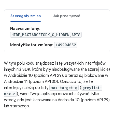
Szczegóły zmian
Jak przełączać
Nazwa zmiany
:
HIDE_MAXTARGETSDK_Q_HIDDEN_APIS
Identyfikator zmiany
:
149994052
W tym polu kodu znajdziesz listę wszystkich interfejsów
innych niż SDK, które były nieobsługiwane (na szarej liście)
w Androidzie 10 (poziom API 29), a teraz są blokowane w
Androidzie 11 (poziom API 30). Oznacza to, że te
interfejsy należą do listy
max-target-q
(
greylist-
max-q
), więc Twoja aplikacja może ich używać tylko
wtedy, gdy jest kierowana na Androida 10 (poziom API 29)
lub starszego.