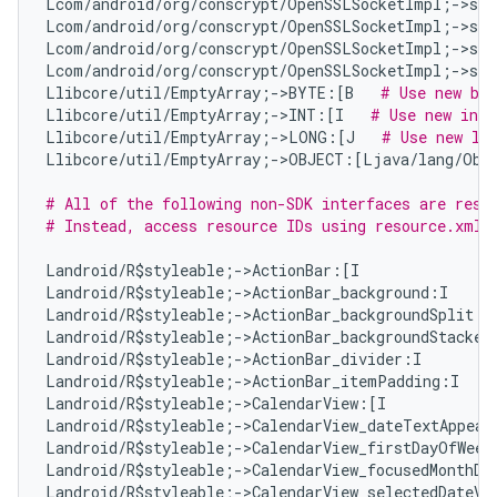
Lcom/android/org/conscrypt/OpenSSLSocketImpl;->set
Lcom/android/org/conscrypt/OpenSSLSocketImpl;->set
Lcom/android/org/conscrypt/OpenSSLSocketImpl;->se
Lcom/android/org/conscrypt/OpenSSLSocketImpl;->set
Llibcore/util/EmptyArray;->BYTE:[B   
# Use new byt
Llibcore/util/EmptyArray;->INT:[I   
# Use new int[
Llibcore/util/EmptyArray;->LONG:[J   
# Use new lo
Llibcore/util/EmptyArray;->OBJECT:[Ljava/lang/Obj
# All of the following non-SDK interfaces are reso
# Instead, access resource IDs using resource.xml 