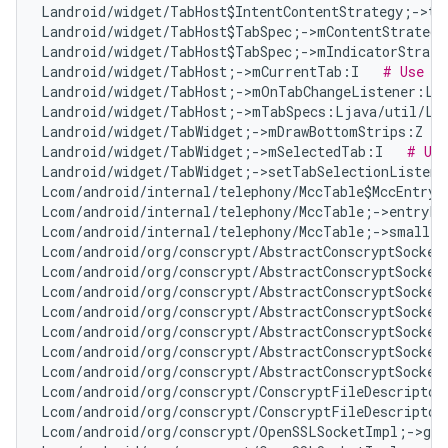
Landroid/widget/TabHost$IntentContentStrategy;->ta
Landroid/widget/TabHost$TabSpec;->mContentStrategy
Landroid/widget/TabHost$TabSpec;->mIndicatorStrate
Landroid/widget/TabHost;->mCurrentTab:I   
# Use an
Landroid/widget/TabHost;->mOnTabChangeListener:La
Landroid/widget/TabHost;->mTabSpecs:Ljava/util/Li
Landroid/widget/TabWidget;->mDrawBottomStrips:Z   
Landroid/widget/TabWidget;->mSelectedTab:I   
# Use
Landroid/widget/TabWidget;->setTabSelectionListene
Lcom/android/internal/telephony/MccTable$MccEntry;
Lcom/android/internal/telephony/MccTable;->entryFo
Lcom/android/internal/telephony/MccTable;->smalles
Lcom/android/org/conscrypt/AbstractConscryptSocket
Lcom/android/org/conscrypt/AbstractConscryptSocket
Lcom/android/org/conscrypt/AbstractConscryptSocket
Lcom/android/org/conscrypt/AbstractConscryptSocket
Lcom/android/org/conscrypt/AbstractConscryptSocket
Lcom/android/org/conscrypt/AbstractConscryptSocket
Lcom/android/org/conscrypt/AbstractConscryptSocket
Lcom/android/org/conscrypt/ConscryptFileDescriptor
Lcom/android/org/conscrypt/ConscryptFileDescriptor
Lcom/android/org/conscrypt/OpenSSLSocketImpl;->get