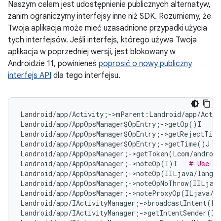
Naszym celem jest udostępnienie publicznych alternatyw,
zanim ograniczymy interfejsy inne niż SDK. Rozumiemy, że
Twoja aplikacja może mieć uzasadnione przypadki użycia
tych interfejsów. Jeśli interfejs, którego używa Twoja
aplikacja w poprzedniej wersji, jest blokowany w
Androidzie 11, powinieneś
poprosić o nowy publiczny
interfejs API
dla tego interfejsu.
Landroid/app/Activity;->mParent:Landroid/app/Activ
Landroid/app/AppOpsManager$OpEntry;->getOp()I   
#
Landroid/app/AppOpsManager$OpEntry;->getRejectTim
Landroid/app/AppOpsManager$OpEntry;->getTime()J  
Landroid/app/AppOpsManager;->getToken(Lcom/android
Landroid/app/AppOpsManager;->noteOp(I)I   
# Use #n
Landroid/app/AppOpsManager;->noteOp(IILjava/lang/
Landroid/app/AppOpsManager;->noteOpNoThrow(IILjav
Landroid/app/AppOpsManager;->noteProxyOp(ILjava/l
Landroid/app/IActivityManager;->broadcastIntent(La
Landroid/app/IActivityManager;->getIntentSender(IL