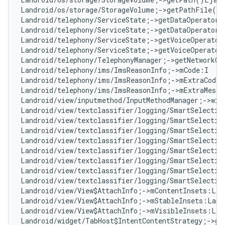
Landroid/os/storage/StorageVolume;->getPathFile()
Landroid/telephony/ServiceState;->getDataOperatorA
Landroid/telephony/ServiceState;->getDataOperatorN
Landroid/telephony/ServiceState;->getVoiceOperator
Landroid/telephony/ServiceState;->getVoiceOperator
Landroid/telephony/TelephonyManager;->getNetworkCo
Landroid/telephony/ims/ImsReasonInfo;->mCode:I   
#
Landroid/telephony/ims/ImsReasonInfo;->mExtraCode:
Landroid/telephony/ims/ImsReasonInfo;->mExtraMessa
Landroid/view/inputmethod/InputMethodManager;->win
Landroid/view/textclassifier/logging/SmartSelectio
Landroid/view/textclassifier/logging/SmartSelectio
Landroid/view/textclassifier/logging/SmartSelectio
Landroid/view/textclassifier/logging/SmartSelectio
Landroid/view/textclassifier/logging/SmartSelectio
Landroid/view/textclassifier/logging/SmartSelectio
Landroid/view/textclassifier/logging/SmartSelectio
Landroid/view/textclassifier/logging/SmartSelectio
Landroid/view/View$AttachInfo;->mContentInsets:Lan
Landroid/view/View$AttachInfo;->mStableInsets:Land
Landroid/view/View$AttachInfo;->mVisibleInsets:Lan
Landroid/widget/TabHost$IntentContentStrategy;->ge