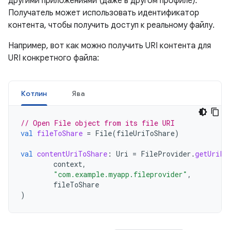
другими приложениями (даже в другом профиле).
Получатель может использовать идентификатор
контента, чтобы получить доступ к реальному файлу.
Например, вот как можно получить URI контента для
URI конкретного файла:
Котлин
Ява
// Open File object from its file URI
val
fileToShare
=
File
(
fileUriToShare
)
val
contentUriToShare
:
Uri
=
FileProvider
.
getUriFo
context
,
"com.example.myapp.fileprovider"
,
fileToShare
)