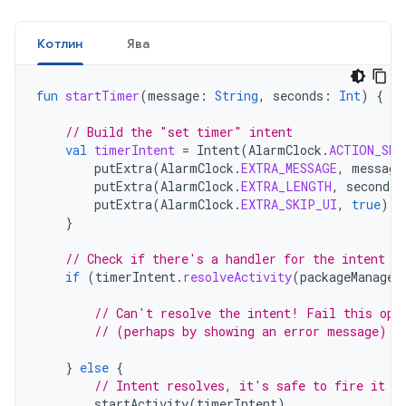
Котлин
Ява
fun
startTimer
(
message
:
String
,
seconds
:
Int
)
{
// Build the "set timer" intent
val
timerIntent
=
Intent
(
AlarmClock
.
ACTION_SET
putExtra
(
AlarmClock
.
EXTRA_MESSAGE
,
message
putExtra
(
AlarmClock
.
EXTRA_LENGTH
,
seconds
)
putExtra
(
AlarmClock
.
EXTRA_SKIP_UI
,
true
)
}
// Check if there's a handler for the intent
if
(
timerIntent
.
resolveActivity
(
packageManager
// Can't resolve the intent! Fail this ope
// (perhaps by showing an error message)
}
else
{
// Intent resolves, it's safe to fire it o
startActivity
(
timerIntent
)