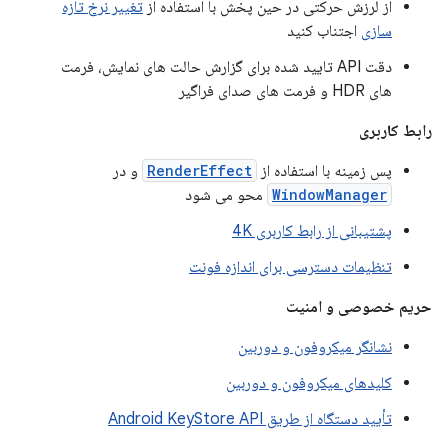
از لرزش حرکتی در حین پخش با استفاده از
تغییر نرخ تازه
سازی
اجتناب کنید
دقت API تایید شده برای گزارش حالت های نمایش، فرمت
های HDR و فرمت های صدای فراگیر
رابط کاربری
پس زمینه با استفاده از
RenderEffect
و در
WindowManager
محو می شود
پشتیبانی از رابط کاربری 4K
تنظیمات دسترسی برای اندازه فونت
حریم خصوصی و امنیت
نشانگر میکروفون و دوربین
کلیدهای میکروفون و دوربین
تأیید دستگاه از طریق Android KeyStore API