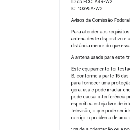
ID da FCC: A4R-W2
IC: 10395A-W2
Avisos da Comissão Federa
Para atender aos requisitos
antena deste dispositivo e
distância menor do que essa
A antena usada para este t
Este equipamento foi testad
B, conforme a parte 15 das
para fornecer uma proteção 
gera, usa e pode irradiar en
pode causar interferência p
específica esteja livre de i
televisão, o que pode ser i
corrigir o problema de uma 
: mude a orientação ou a p