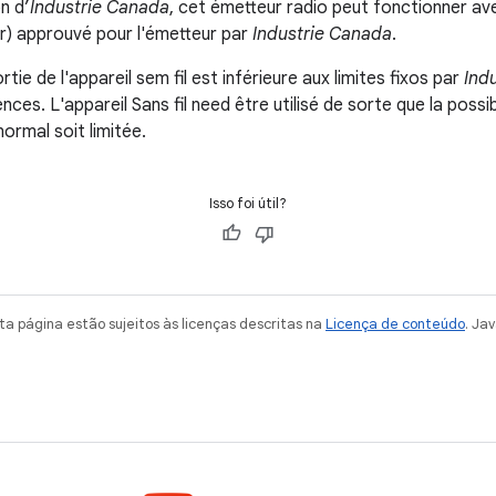
n d’
Industrie Canada
, cet émetteur radio peut fonctionner av
ur) approuvé pour l'émetteur par
Industrie Canada
.
ie de l'appareil sem fil est inférieure aux limites fixos par
Ind
ces. L'appareil Sans fil need être utilisé de sorte que la possi
ormal soit limitée.
Isso foi útil?
a página estão sujeitos às licenças descritas na
Licença de conteúdo
. Ja