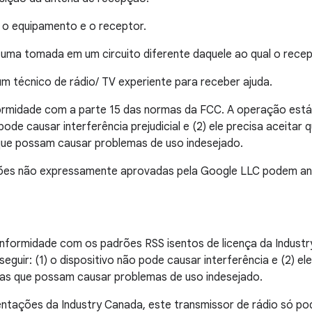
e o equipamento e o receptor.
 uma tomada em um circuito diferente daquele ao qual o rece
um técnico de rádio/ TV experiente para receber ajuda.
ormidade com a parte 15 das normas da FCC. A operação está 
 pode causar interferência prejudicial e (2) ele precisa aceitar 
 que possam causar problemas de uso indesejado.
ões não expressamente aprovadas pela Google LLC podem anul
onformidade com os padrões RSS isentos de licença da Indust
seguir: (1) o dispositivo não pode causar interferência e (2) el
uelas que possam causar problemas de uso indesejado.
tações da Industry Canada, este transmissor de rádio só p