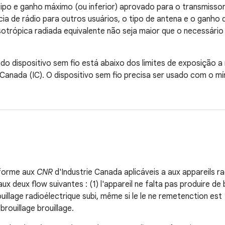
po e ganho máximo (ou inferior) aprovado para o transmissor
ncia de rádio para outros usuários, o tipo de antena e o ganho
isotrópica radiada equivalente não seja maior que o necessár
 do dispositivo sem fio está abaixo dos limites de exposição a
 Canada (IC). O dispositivo sem fio precisa ser usado com o 
nforme aux
CNR
d'Industrie Canada aplicáveis a aux appareils ra
x deux flow suivantes : (1) l'appareil ne falta pas produire de br
llage radioélectrique subi, même si le le ne remetenction est
rouillage brouillage.