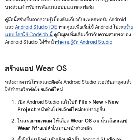
บางส่วนสำหรับการพัฒนาแอปบนแพลตฟอร์ม
คู่มือนี้สร้างขึ้นจากความรู้เบื้องต้นเกี่ยวกับแพลตฟอร์ม Android
และ
Android Studio IDE
หากคุณเพิ่งเริ่มใช้ Android โปรด
สร้าง
แอป โดยใช้ Codelab นี้
ดูข้อมูลเพิ่มเติมเกี่ยวกับความสามารถของ
Android Studio ได้ที่หน้า
ทำความรู้จัก Android Studio
สร้างแอป Wear OS
หลังจากดาวน์โหลดและติดตั้ง Android Studio เวอร์ชันล่าสุดแล้ว
ให้ทำตามวิซาร์ด
โปรเจ็กต์ใหม่
เปิด Android Studio แล้วไปที่
File > New > New
Project
หน้าต่าง
โปรเจ็กต์ใหม่
จะปรากฏขึ้น
ในแผง
เทมเพลต
ให้เลือก
Wear OS
จากนั้นเลือก
แอป
Wear ที่ว่างเปล่า
ในบานหน้าต่างหลัก
ตั้งชื่อโปรเจ็กต์ แล้วคลิก
เสร็จสิ้น
Android Studio จะ