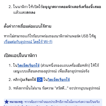
ในนาฬิกา ให้เปิดใช้
อนุญาตจากคอมพิวเตอร์เครื่องนี้เสมอ
แล้วแตะ
ตกลง
ตั้งค่าการเชื่อมต่อแบบไร้สาย
หากไม่สามารถแก้ไขข้อบกพร่องของนาฬิกาผ่านพอร์ต USB ให้ดู
เชื่อมต่อกับอุปกรณ์ โดยใช้ Wi-Fi
เปิดแอปในนาฬิกา
ใน
วิดเจ็ตเรียกใช้
(ส่วนหนึ่งของแถบเครื่องมือหลัก) ให้ใช้
เมนูแบบเลื่อนลงของอุปกรณ์ เพื่อเลือกอุปกรณ์จริง
คลิกปุ่ม
เรียกใช้
ใน
วิดเจ็ตเรียกใช้
หลังจากนั้นไม่นาน ข้อความ "สวัสดี..." จะปรากฏบนอุปกรณ์
หมายเหตุ:
หากต้องการจำลองประสิทธิภาพในโลกแห่งความเป็นจริง