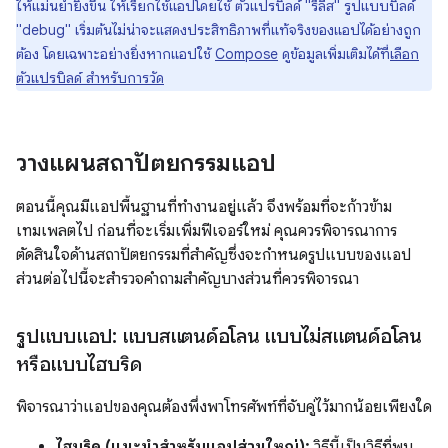
ให้แม่นยำยิ่งขึ้น ให้เรียกใช้แอปโดยใช้ ตัวแปรบิลด์ "รีลีส" รูปแบบบิลด์
"debug" เริ่มต้นไม่น่าจะแสดงประสิทธิภาพที่แท้จริงของแอปได้อย่างถูก
ต้อง โดยเฉพาะอย่างยิ่งหากแอปใช้
Compose
ดูข้อมูลเพิ่มเติมได้ที่
เลือก
ตัวแปรบิลด์ สำหรับการวัด
วางแผนสถาปัตยกรรมแอป
ตอนนี้คุณมีแอปพื้นฐานที่ทำงานอยู่แล้ว จึงพร้อมที่จะก้าวข้าม
เทมเพลตไป ก่อนที่จะเริ่มเพิ่มฟีเจอร์ใหม่ คุณควรพิจารณาการ
ตัดสินใจด้านสถาปัตยกรรมที่สำคัญซึ่งจะกำหนดรูปแบบของแอป
ส่วนต่อไปนี้จะสำรวจคำถามสำคัญบางส่วนที่ควรพิจารณา
รูปแบบแอป: แบบสแตนด์อโลน แบบไม่สแตนด์อโลน
หรือแบบไฮบริด
พิจารณาว่าแอปของคุณต้องพึ่งพาโทรศัพท์ที่จับคู่ไว้มากน้อยเพียงใด
ไฮบริด (แนะนำสำหรับแอปส่วนใหญ่):
วิธีนี้เป็นวิธีที่พบ