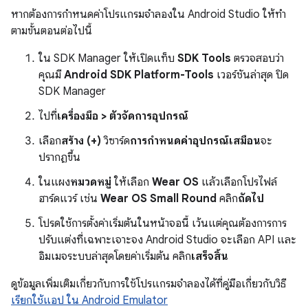
หากต้องการกำหนดค่าโปรแกรมจำลองใน Android Studio ให้ทำ
ตามขั้นตอนต่อไปนี้
ใน SDK Manager ให้เปิดแท็บ
SDK Tools
ตรวจสอบว่า
คุณมี
Android SDK Platform-Tools
เวอร์ชันล่าสุด ปิด
SDK Manager
ไปที่
เครื่องมือ > ตัวจัดการอุปกรณ์
เลือก
สร้าง (+)
วิซาร์ด
การกำหนดค่าอุปกรณ์เสมือน
จะ
ปรากฏขึ้น
ในแผง
หมวดหมู่
ให้เลือก
Wear OS
แล้วเลือกโปรไฟล์
ฮาร์ดแวร์ เช่น
Wear OS Small Round
คลิก
ถัดไป
โปรดใช้การตั้งค่าเริ่มต้นในหน้าจอนี้ เว้นแต่คุณต้องการการ
ปรับแต่งที่เฉพาะเจาะจง Android Studio จะเลือก API และ
อิมเมจระบบล่าสุดโดยค่าเริ่มต้น คลิก
เสร็จสิ้น
ดูข้อมูลเพิ่มเติมเกี่ยวกับการใช้โปรแกรมจำลองได้ที่คู่มือเกี่ยวกับวิธี
เรียกใช้แอป ใน Android Emulator