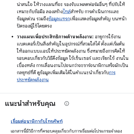
น่าสนใจ ให้วางแผนที่จะ รองรับแพลตฟอร์มอื่นๆ ที่ปรับให้
เหมาะกับข้อมือ ลองสร้าง
ไทล์
สำหรับ การดำเนินการและ
ข้อมูลด่วน รวมถึง
ข้อมูลแทรก
เพื่อแสดงข้อมูลสำคัญ บนหน้า
ปัดของผู้ใช้โดยตรง
วางแผนเพื่อประสิทธิภาพด้านพลังงาน:
อายุการใช้งาน
แบตเตอรี่เป็นสิ่งสำคัญในอุปกรณ์ที่สวมใส่ได้ ตั้งแต่เริ่มต้น
ให้ออกแบบแอปให้ประหยัดพลังงาน ซึ่งหมายถึงการคิดให้
รอบคอบเกี่ยวกับวิธีดึงข้อมูล ใช้เซ็นเซอร์ และเรียกใช้ งานใน
เบื้องหลัง การเลื่อนงานไปจนกว่าจะชาร์จนาฬิกาเสร็จมักเป็น
กลยุทธ์ที่ดี ดูข้อมูลเพิ่มเติมได้ในคำแนะนำเกี่ยวกับ
การ
ประหยัดพลังงาน
แนะนำสำหรับคุณ
เชื่อมต่อนาฬิกากับโทรศัพท์
เอกสารนี้มีวิธีการที่ครอบคลุมเกี่ยวกับการเชื่อมต่อโปรแกรมจำลอง