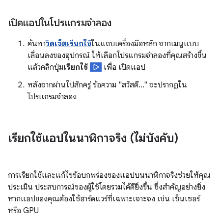
เปิดแอปในโปรแกรมจำลอง
ค้นหา
วิดเจ็ตเรียกใช้
ในแถบเครื่องมือหลัก จากเมนูแบบ
เลื่อนลงของอุปกรณ์ ให้เลือกโปรแกรมจำลองที่คุณสร้างขึ้น
แล้วคลิกปุ่ม
เรียกใช้
เพื่อ เปิดแอป
หลังจากผ่านไปสักครู่ ข้อความ "สวัสดี..." จะปรากฏใน
โปรแกรมจำลอง
เรียกใช้แอปในนาฬิกาจริง (ไม่บังคับ)
การเรียกใช้และแก้ไขข้อบกพร่องของแอปบนนาฬิกาจริงช่วยให้คุณ
ประเมิน ประสบการณ์ของผู้ใช้โดยรวมได้ดียิ่งขึ้น ซึ่งสำคัญอย่างยิ่ง
หากแอปของคุณต้องใช้ฮาร์ดแวร์ที่เฉพาะเจาะจง เช่น เซ็นเซอร์
หรือ GPU