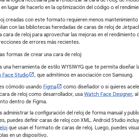
a la lógica necesaria para renderizar la cara de reloj, de mo
 en lugar de hacerlo en la optimización del código o el rendimie
eloj creadas con este formato requieren menos mantenimiento
ilan con las bibliotecas heredadas de caras de reloj de Jetpac
la cara de reloj para aprovechar las mejoras en el rendimiento 
recciones de errores más recientes.
s formas de crear una cara de reloj:
es una herramienta de estilo WYSIWYG que te permita diseñar l
 Face Studio
, que admitimos en asociación con Samsung.
ntes cómodo usando
Figma
como diseñador o si quieres acele
cara de reloj como desarrollador, usa
Watch Face Designer
, 
to dentro de Figma.
es administrar la configuración del reloj de forma manual y publi
es, puedes definir caras de reloj con XML. Android Studio incl
eloj
que usan el formato de caras de reloj. Luego, puedes visual
las en un dispositivo.